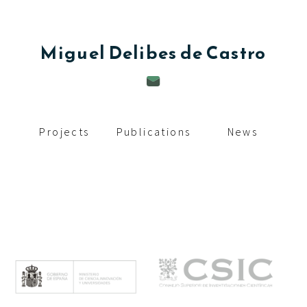
c
i
Miguel
Delibes de Castro
p
a
l
Projects
Publications
News
M
e
n