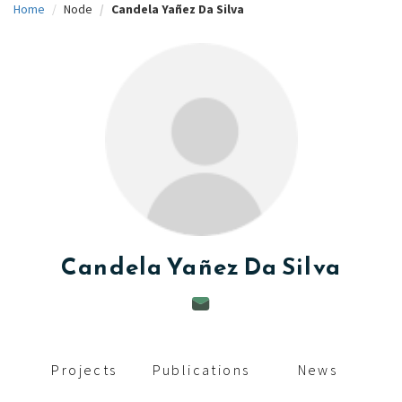
Home
Node
Candela Yañez Da Silva
c
i
p
a
l
Candela
Yañez Da Silva
Projects
Publications
News