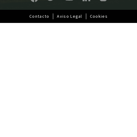
a
l
Contacto
Aviso Legal
Cookies
Pie
de
página