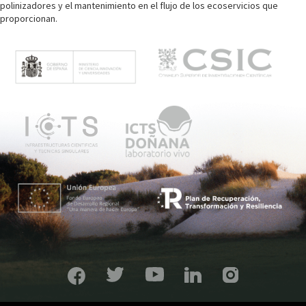
polinizadores y el mantenimiento en el flujo de los ecoservicios que
proporcionan.
M
e
n
ú
p
r
i
n
c
i
p
a