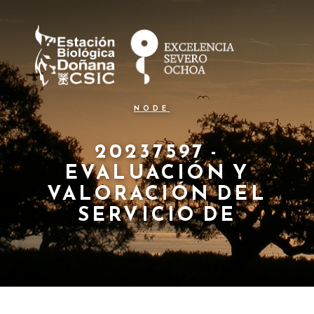
N
Skip
to
a
main
content
v
e
g
NODE
a
c
20237597 -
EVALUACIÓN Y
i
VALORACIÓN DEL
ó
SERVICIO DE
n
p
r
i
n