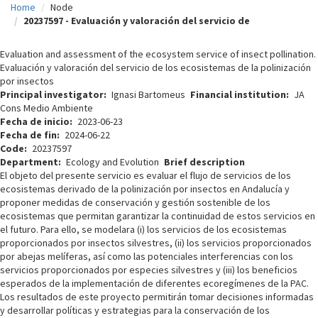
Home
Node
c
20237597 - Evaluación y valoración del servicio de
i
Evaluation and assessment of the ecosystem service of insect pollination.
p
Evaluación y valoración del servicio de los ecosistemas de la polinización
por insectos
a
Principal investigator
Ignasi Bartomeus
Financial institution
JA
l
Cons Medio Ambiente
Fecha de inicio
2023-06-23
Fecha de fin
2024-06-22
Code
20237597
Department
Ecology and Evolution
Brief description
El objeto del presente servicio es evaluar el flujo de servicios de los
ecosistemas derivado de la polinización por insectos en Andalucía y
proponer medidas de conservación y gestión sostenible de los
ecosistemas que permitan garantizar la continuidad de estos servicios en
el futuro. Para ello, se modelara (i) los servicios de los ecosistemas
proporcionados por insectos silvestres, (ii) los servicios proporcionados
por abejas melíferas, así como las potenciales interferencias con los
servicios proporcionados por especies silvestres y (iii) los beneficios
esperados de la implementación de diferentes ecoregímenes de la PAC.
Los resultados de este proyecto permitirán tomar decisiones informadas
y desarrollar políticas y estrategias para la conservación de los