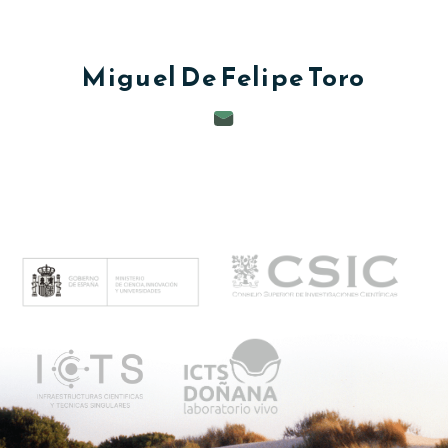
c
i
Miguel
De Felipe Toro
p
a
l
M
e
n
ú
p
r
i