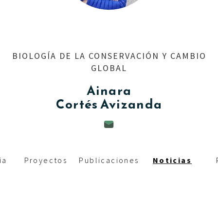
c
i
p
BIOLOGÍA DE LA CONSERVACIÓN Y CAMBIO
a
GLOBAL
l
Ainara
Cortés Avizanda
ia
Proyectos
Publicaciones
Noticias