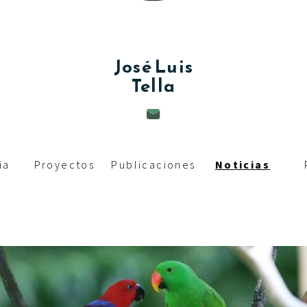
c
i
p
José Luis
Tella
a
l
ia
Proyectos
Publicaciones
Noticias