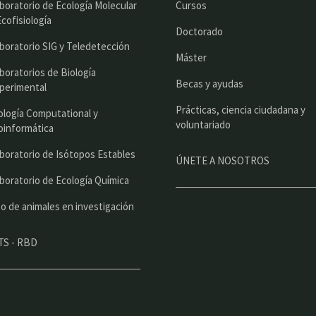
i
boratorio de Ecología Molecular
Cursos
n
Ecofisiología
Doctorado
c
boratorio SIG y Teledetección
Máster
i
boratorios de Biología
Becas y ayudas
perimental
p
Prácticas, ciencia ciudadana y
a
ología Computational y
voluntariado
oinformática
l
boratorio de Isótopos Estables
ÚNETE A NOSOTROS
boratorio de Ecología Química
o de animales en investigación
TS - RBD