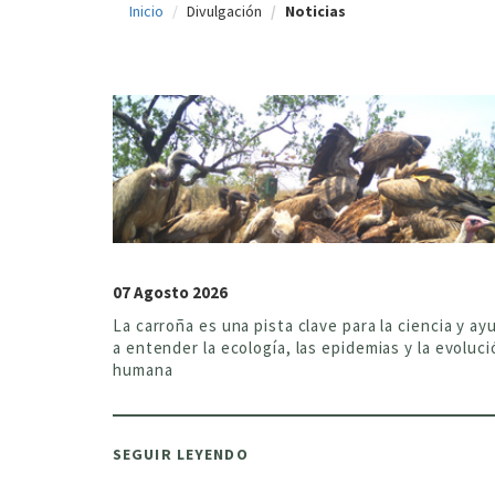
Inicio
Divulgación
Noticias
c
i
p
a
l
07 Agosto 2026
La carroña es una pista clave para la ciencia y ay
a entender la ecología, las epidemias y la evoluci
humana
SEGUIR LEYENDO