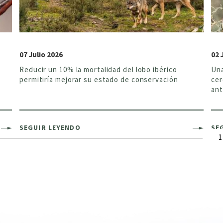
07 Julio 2026
02 
Reducir un 10% la mortalidad del lobo ibérico
Una
permitiría mejorar su estado de conservación
cer
ant
SEGUIR LEYENDO
SE
P
1
a