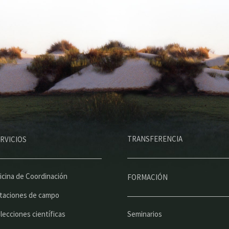
M
TRANSFERENCIA
RVICIOS
e
n
ú
icina de Coordinación
FORMACIÓN
p
taciones de campo
r
lecciones científicas
Seminarios