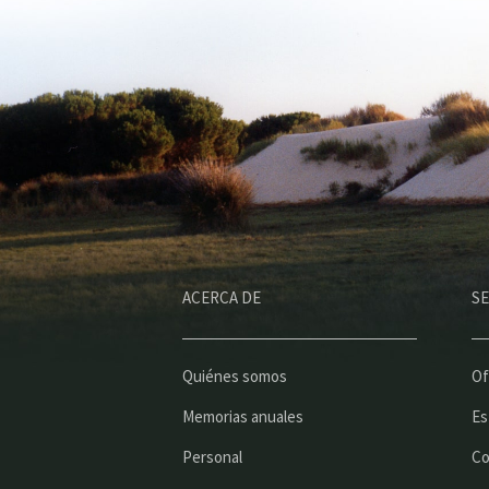
ACERCA DE
SE
Quiénes somos
Of
Memorias anuales
Es
Personal
Co