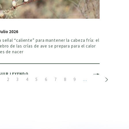
Julio 2026
 señal “caliente” para mantener la cabeza fría: el
ebro de las crías de ave se prepara para el calor
es de nacer
GUIR LEYENDO
ágina
Page
2
Page
3
Page
4
Page
5
Page
6
Page
7
Page
8
Page
9
…
ctual