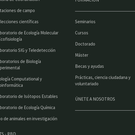
ú
p
taciones de campo
r
lecciones científicas
Seminarios
i
boratorio de Ecología Molecular
Cursos
n
Ecofisiología
Doctorado
c
boratorio SIG y Teledetección
Máster
i
boratorios de Biología
Becas y ayudas
perimental
p
Prácticas, ciencia ciudadana y
a
ología Computational y
voluntariado
oinformática
l
boratorio de Isótopos Estables
ÚNETE A NOSOTROS
boratorio de Ecología Química
o de animales en investigación
TS - RBD