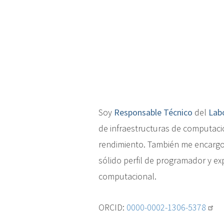
c
i
p
a
l
Soy
Responsable Técnico
del
Lab
de infraestructuras de computaci
rendimiento. También me encargo
sólido perfil de programador y ex
computacional.
ORCID:
0000-0002-1306-5378