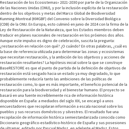
Restauración de los Ecosistemas» 2021-2030 por parte de la Organización
de las Naciones Unidas (ONU), y por la inclusión explícita de la restauración
dentro de los objetivos y metas del Marco Global de Biodiversidad
Kunming-Montreal (KMGBF) del Convenio sobre la Diversidad Biológica
(CDB) de la ONU. En Europa, esto culminó en junio de 2024 con la firma de la
Ley de Restauración de la Naturaleza, que los Estados miembros deben
traducir en planes nacionales de restauración en los próximos dos años.
Aunque este impulso es digno de celebración, suscita la pregunta:
¿restauración en relación con qué? ¿O cuándo? En otras palabras, ¿cuál es
la base de referencia utilizada para determinar las zonas y ecosistemas
que necesitan restauración, y la ambición de los objetivos y acciones de
restauración resultantes? La hipótesis inicial sobre la que se construye
BaseRESTORE es que el punto de partida de la definición de objetivos de
restauración está sesgado hacia un estado ya muy degradado, lo que
probablemente reduciría tanto las ambiciones de las políticas de
restauración como, lo que es más importante, el beneficio potencial de la
restauración para la biodiversidad y el bienestar humano. El proyecto se
basará en una fuente increíblemente rica de información histórica
disponible en España: a mediados del siglo XIX, se encargó a unos
encuestadores que recopilaran información a escala nacional sobre los
pueblos y sus recursos domésticos y silvestres. El resultado fue una
recopilación de información histórica semiestandarizada conocida como
Diccionario geográfico-estadístico-histórico de España y sus posesiones
de ultramar, editado por Pascual Madoz, en adelante el Madoz. Estos