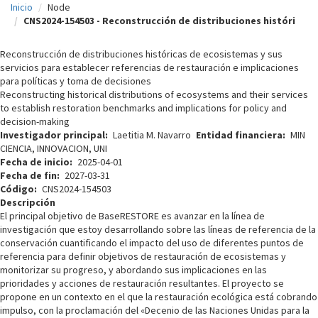
Inicio
Node
c
CNS2024-154503 - Reconstrucción de distribuciones históri
i
Reconstrucción de distribuciones históricas de ecosistemas y sus
p
servicios para establecer referencias de restauración e implicaciones
para políticas y toma de decisiones
a
Reconstructing historical distributions of ecosystems and their services
l
to establish restoration benchmarks and implications for policy and
decision-making
Investigador principal
Laetitia M. Navarro
Entidad financiera
MIN
CIENCIA, INNOVACION, UNI
Fecha de inicio
2025-04-01
Fecha de fin
2027-03-31
Código
CNS2024-154503
Descripción
El principal objetivo de BaseRESTORE es avanzar en la línea de
investigación que estoy desarrollando sobre las líneas de referencia de la
conservación cuantificando el impacto del uso de diferentes puntos de
referencia para definir objetivos de restauración de ecosistemas y
monitorizar su progreso, y abordando sus implicaciones en las
prioridades y acciones de restauración resultantes. El proyecto se
propone en un contexto en el que la restauración ecológica está cobrando
impulso, con la proclamación del «Decenio de las Naciones Unidas para la