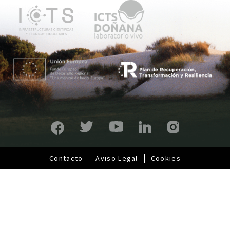
p
r
i
n
c
i
p
a
l
Contacto
Aviso Legal
Cookies
Pie
de
página