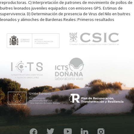
reproductoras. C) Interpretación de patrones de movimiento de pollos de
buitres leonados juveniles equipados con emisores GPS. Estimas de
supervivencia. D) Determinación de presencia de Virus del Nilo en buitres
leonados y alimoches de Bardenas Reales: Primeros resultados
M
e
n
ú
p
r
i
n
c
i
p