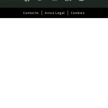
a
l
Contacto
Aviso Legal
Cookies
Pie
de
página