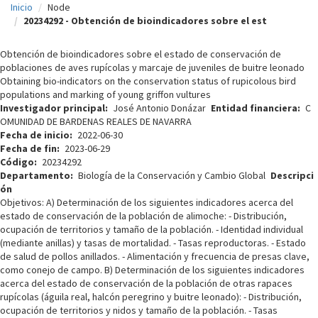
Inicio
Node
c
20234292 - Obtención de bioindicadores sobre el est
i
Obtención de bioindicadores sobre el estado de conservación de
p
poblaciones de aves rupícolas y marcaje de juveniles de buitre leonado
Obtaining bio-indicators on the conservation status of rupicolous bird
a
populations and marking of young griffon vultures
l
Investigador principal
José Antonio Donázar
Entidad financiera
C
OMUNIDAD DE BARDENAS REALES DE NAVARRA
Fecha de inicio
2022-06-30
Fecha de fin
2023-06-29
Código
20234292
Departamento
Biología de la Conservación y Cambio Global
Descripci
ón
Objetivos: A) Determinación de los siguientes indicadores acerca del
estado de conservación de la población de alimoche: - Distribución,
ocupación de territorios y tamaño de la población. - Identidad individual
(mediante anillas) y tasas de mortalidad. - Tasas reproductoras. - Estado
de salud de pollos anillados. - Alimentación y frecuencia de presas clave,
como conejo de campo. B) Determinación de los siguientes indicadores
acerca del estado de conservación de la población de otras rapaces
rupícolas (águila real, halcón peregrino y buitre leonado): - Distribución,
ocupación de territorios y nidos y tamaño de la población. - Tasas