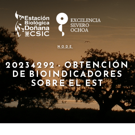
N
Pasar
al
a
contenido
principal
v
e
g
NODE
a
c
20234292 - OBTENCIÓN
DE BIOINDICADORES
i
SOBRE EL EST
ó
n
p
r
i
n