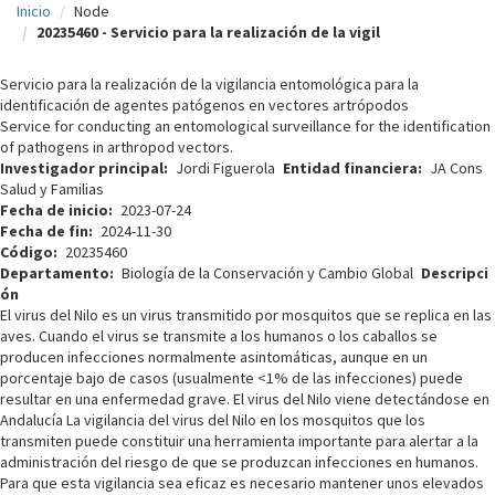
Inicio
Node
c
20235460 - Servicio para la realización de la vigil
i
Servicio para la realización de la vigilancia entomológica para la
p
identificación de agentes patógenos en vectores artrópodos
Service for conducting an entomological surveillance for the identification
a
of pathogens in arthropod vectors.
l
Investigador principal
Jordi Figuerola
Entidad financiera
JA Cons
Salud y Familias
Fecha de inicio
2023-07-24
Fecha de fin
2024-11-30
Código
20235460
Departamento
Biología de la Conservación y Cambio Global
Descripci
ón
El virus del Nilo es un virus transmitido por mosquitos que se replica en las
aves. Cuando el virus se transmite a los humanos o los caballos se
producen infecciones normalmente asintomáticas, aunque en un
porcentaje bajo de casos (usualmente <1% de las infecciones) puede
resultar en una enfermedad grave. El virus del Nilo viene detectándose en
Andalucía La vigilancia del virus del Nilo en los mosquitos que los
transmiten puede constituir una herramienta importante para alertar a la
administración del riesgo de que se produzcan infecciones en humanos.
Para que esta vigilancia sea eficaz es necesario mantener unos elevados