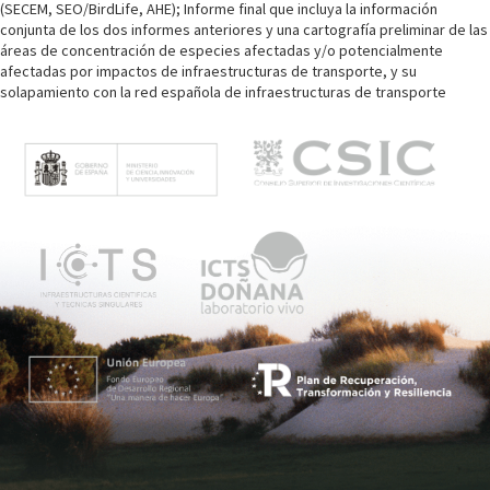
(SECEM, SEO/BirdLife, AHE); Informe final que incluya la información
conjunta de los dos informes anteriores y una cartografía preliminar de las
áreas de concentración de especies afectadas y/o potencialmente
afectadas por impactos de infraestructuras de transporte, y su
solapamiento con la red española de infraestructuras de transporte
M
e
n
ú
p
r
i
n
c
i
p