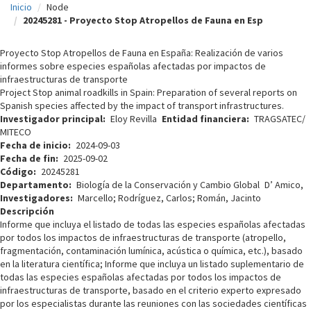
Inicio
Node
c
20245281 - Proyecto Stop Atropellos de Fauna en Esp
i
Proyecto Stop Atropellos de Fauna en España: Realización de varios
p
informes sobre especies españolas afectadas por impactos de
infraestructuras de transporte
a
Project Stop animal roadkills in Spain: Preparation of several reports on
l
Spanish species affected by the impact of transport infrastructures.
Investigador principal
Eloy Revilla
Entidad financiera
TRAGSATEC/
MITECO
Fecha de inicio
2024-09-03
Fecha de fin
2025-09-02
Código
20245281
Departamento
Biología de la Conservación y Cambio Global
D’ Amico,
Investigadores
Marcello; Rodríguez, Carlos; Román, Jacinto
Descripción
Informe que incluya el listado de todas las especies españolas afectadas
por todos los impactos de infraestructuras de transporte (atropello,
fragmentación, contaminación lumínica, acústica o química, etc.), basado
en la literatura científica; Informe que incluya un listado suplementario de
todas las especies españolas afectadas por todos los impactos de
infraestructuras de transporte, basado en el criterio experto expresado
por los especialistas durante las reuniones con las sociedades científicas