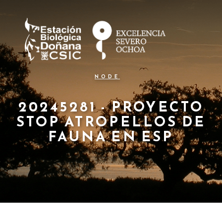
N
Pasar
al
a
contenido
principal
v
e
g
NODE
a
c
20245281 - PROYECTO
STOP ATROPELLOS DE
i
FAUNA EN ESP
ó
n
p
r
i
n