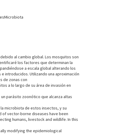
desMicrobiota
 debido al cambio global. Los mosquitos son
entificaré los factores que determinan la
pandiéndose a escala global alterando los
e introducidos. Utilizando una aproximación
es de zonas con
tos a lo largo de su área de invasión en
e un parásito zoonótico que alcanza altas
la microbiota de estos insectos, y su
ead of vector-borne diseases have been
ting humans, livestock and wildlife. In this
ally modifying the epidemiological