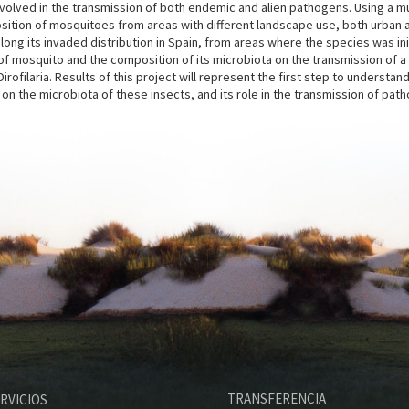
involved in the transmission of both endemic and alien pathogens. Using a mu
sition of mosquitoes from areas with different landscape use, both urban and
ng its invaded distribution in Spain, from areas where the species was init
cies of mosquito and the composition of its microbiota on the transmission of
irofilaria. Results of this project will represent the first step to understa
n the microbiota of these insects, and its role in the transmission of patho
M
TRANSFERENCIA
RVICIOS