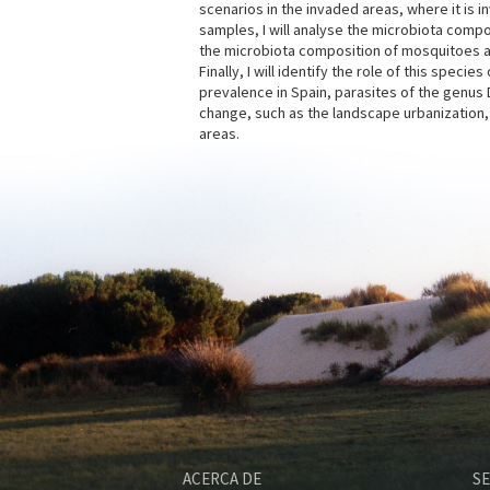
scenarios in the invaded areas, where it is 
samples, I will analyse the microbiota compo
the microbiota composition of mosquitoes alo
Finally, I will identify the role of this spe
prevalence in Spain, parasites of the genus D
change, such as the landscape urbanization, o
areas.
ACERCA DE
SE