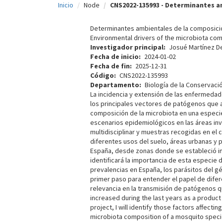
Inicio
Node
CNS2022-135993 - Determinantes a
c
i
Determinantes ambientales de la composició
Environmental drivers of the microbiota com
p
Investigador principal
Josué Martínez D
Fecha de inicio
2024-01-02
a
Fecha de fin
2025-12-31
l
Código
CNS2022-135993
Departamento
Biología de la Conservaci
La incidencia y extensión de las enfermedad
los principales vectores de patógenos que af
composición de la microbiota en una especi
escenarios epidemiológicos en las áreas in
multidisciplinar y muestras recogidas en e
diferentes usos del suelo, áreas urbanas y 
España, desde zonas donde se estableció ini
identificará la importancia de esta especie 
prevalencias en España, los parásitos del g
primer paso para entender el papel de difer
relevancia en la transmisión de patógenos q
increased during the last years as a product
project, I will identify those factors affectin
microbiota composition of a mosquito specie