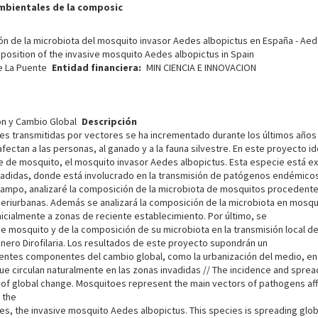
mbientales de la composic
n de la microbiota del mosquito invasor Aedes albopictus en España - Ae
position of the invasive mosquito Aedes albopictus in Spain
e La Puente
Entidad financiera
MIN CIENCIA E INNOVACION
ón y Cambio Global
Descripción
es transmitidas por vectores se ha incrementado durante los últimos años
ectan a las personas, al ganado y a la fauna silvestre. En este proyecto id
e de mosquito, el mosquito invasor Aedes albopictus. Esta especie está ex
vadidas, donde está involucrado en la transmisión de patógenos endémicos 
l campo, analizaré la composición de la microbiota de mosquitos procedent
periurbanas. Además se analizará la composición de la microbiota en mosqui
cialmente a zonas de reciente establecimiento. Por último, se
de mosquito y de la composición de su microbiota en la transmisión local d
énero Dirofilaria. Los resultados de este proyecto supondrán un
entes componentes del cambio global, como la urbanización del medio, en 
ue circulan naturalmente en las zonas invadidas // The incidence and spr
 of global change. Mosquitoes represent the main vectors of pathogens affec
g the
s, the invasive mosquito Aedes albopictus. This species is spreading glob