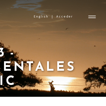
English
Acceder
 -
IENTALES
IC