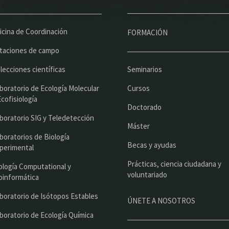
e
n
ú
icina de Coordinación
FORMACIÓN
p
taciones de campo
r
lecciones científicas
Seminarios
i
boratorio de Ecología Molecular
Cursos
n
Ecofisiología
Doctorado
c
boratorio SIG y Teledetección
Máster
i
boratorios de Biología
Becas y ayudas
perimental
p
Prácticas, ciencia ciudadana y
a
ología Computational y
voluntariado
oinformática
l
boratorio de Isótopos Estables
ÚNETE A NOSOTROS
boratorio de Ecología Química