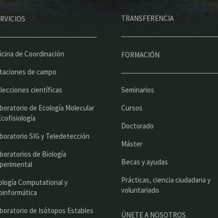
M
TRANSFERENCIA
RVICIOS
e
n
ú
icina de Coordinación
FORMACIÓN
p
taciones de campo
r
lecciones científicas
Seminarios
i
boratorio de Ecología Molecular
Cursos
n
Ecofisiología
Doctorado
c
boratorio SIG y Teledetección
Máster
i
boratorios de Biología
Becas y ayudas
perimental
p
Prácticas, ciencia ciudadana y
a
ología Computational y
voluntariado
oinformática
l
boratorio de Isótopos Estables
ÚNETE A NOSOTROS