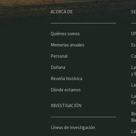
ACERCA DE
SE
Quiénes somos
Of
Memorias anuales
Es
Personal
Co
Doñana
La
y 
Reseña histórica
La
Dónde estamos
La
Ex
INVESTIGACIÓN
Bi
Bi
Líneas de investigación
La