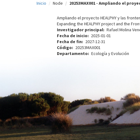
Inicio
Node
20253MAX001 - Ampliando el proyec
c
i
Ampliando el proyecto HEALPHY y las frontera
Expanding the HEALPHY project and the Front
p
Investigador principal
Rafael Molina Ve
Fecha de inicio
2025-01-01
a
Fecha de fin
2027-12-31
l
Código
20253MAX001
Departamento
Ecología y Evolución