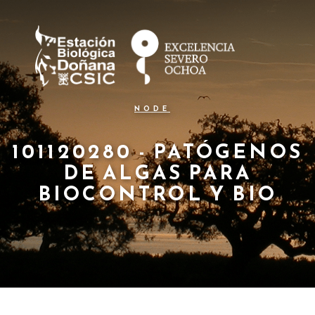
N
Pasar
al
a
contenido
principal
v
e
g
NODE
a
c
101120280 - PATÓGENOS
DE ALGAS PARA
i
BIOCONTROL Y BIO
ó
n
p
r
i
n