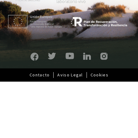
i
n
c
i
p
a
l
Contacto
Aviso Legal
Cookies
Pie
de
página