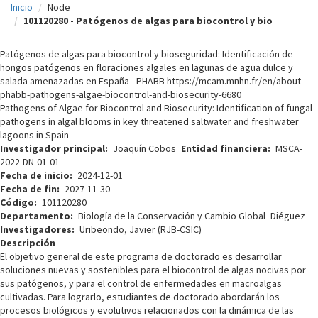
Inicio
Node
c
101120280 - Patógenos de algas para biocontrol y bio
i
Patógenos de algas para biocontrol y bioseguridad: Identificación de
p
hongos patógenos en floraciones algales en lagunas de agua dulce y
salada amenazadas en España - PHABB https://mcam.mnhn.fr/en/about-
a
phabb-pathogens-algae-biocontrol-and-biosecurity-6680
l
Pathogens of Algae for Biocontrol and Biosecurity: Identification of fungal
pathogens in algal blooms in key threatened saltwater and freshwater
lagoons in Spain
Investigador principal
Joaquín Cobos
Entidad financiera
MSCA-
2022-DN-01-01
Fecha de inicio
2024-12-01
Fecha de fin
2027-11-30
Código
101120280
Departamento
Biología de la Conservación y Cambio Global
Diéguez
Investigadores
Uribeondo, Javier (RJB-CSIC)
Descripción
El objetivo general de este programa de doctorado es desarrollar
soluciones nuevas y sostenibles para el biocontrol de algas nocivas por
sus patógenos, y para el control de enfermedades en macroalgas
cultivadas. Para lograrlo, estudiantes de doctorado abordarán los
procesos biológicos y evolutivos relacionados con la dinámica de las