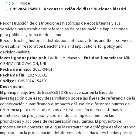
Inicio
Node
c
CNS2024-154503 - Reconstrucción de distribuciones históri
i
Reconstrucción de distribuciones históricas de ecosistemas y sus
p
servicios para establecer referencias de restauración e implicaciones
para políticas y toma de decisiones
a
Reconstructing historical distributions of ecosystems and their services
l
to establish restoration benchmarks and implications for policy and
decision-making
Investigador principal
Laetitia M. Navarro
Entidad financiera
MIN
CIENCIA, INNOVACION, UNI
Fecha de inicio
2025-04-01
Fecha de fin
2027-03-31
Código
CNS2024-154503
Descripción
El principal objetivo de BaseRESTORE es avanzar en la línea de
investigación que estoy desarrollando sobre las líneas de referencia de la
conservación cuantificando el impacto del uso de diferentes puntos de
referencia para definir objetivos de restauración de ecosistemas y
monitorizar su progreso, y abordando sus implicaciones en las
prioridades y acciones de restauración resultantes. El proyecto se
propone en un contexto en el que la restauración ecológica está cobrando
impulso, con la proclamación del «Decenio de las Naciones Unidas para la