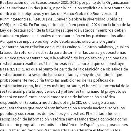
Restauración de los Ecosistemas» 2021-2030 por parte de la Organización
de las Naciones Unidas (ONU), y por la inclusión explícita de la restauración
dentro de los objetivos y metas del Marco Global de Biodiversidad
Kunming-Montreal (KMGBF) del Convenio sobre la Diversidad Biológica
(CDB) de la ONU. En Europa, esto culminó en junio de 2024 con la firma de la
Ley de Restauración de la Naturaleza, que los Estados miembros deben
traducir en planes nacionales de restauración en los próximos dos años.
Aunque este impulso es digno de celebración, suscita la pregunta:
¿restauración en relación con qué? ¿O cuándo? En otras palabras, ¿cuál es
la base de referencia utilizada para determinar las zonas y ecosistemas
que necesitan restauración, y la ambición de los objetivos y acciones de
restauración resultantes? La hipótesis inicial sobre la que se construye
BaseRESTORE es que el punto de partida de la definición de objetivos de
restauración está sesgado hacia un estado ya muy degradado, lo que
probablemente reduciría tanto las ambiciones de las políticas de
restauración como, lo que es más importante, el beneficio potencial de la
restauración para la biodiversidad y el bienestar humano. El proyecto se
basará en una fuente increíblemente rica de información histórica
disponible en España: a mediados del siglo XIX, se encargó a unos
encuestadores que recopilaran información a escala nacional sobre los
pueblos y sus recursos domésticos y silvestres. El resultado fue una
recopilación de información histórica semiestandarizada conocida como
Diccionario geográfico-estadístico-histórico de España y sus posesiones
de ultramar, editado por Pascual Madoz, en adelante el Madoz. Estos