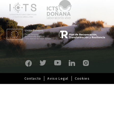
p
r
i
n
c
i
p
a
l
Contacto
Aviso Legal
Cookies
Pie
de
página