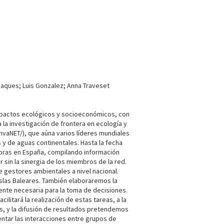
 Jaques; Luis Gonzalez; Anna Traveset
mpactos ecológicos y socioeconómicos, con
la investigación de frontera en ecología y
InvaNET/), que aúna varios líderes mundiales
y de aguas continentales. Hasta la fecha
soras en España, compilando información
 sin la sinergia de los miembros de la red.
 gestores ambientales a nivel nacional.
islas Baleares. También elaboraremos la
ente necesaria para la toma de decisiones.
litará la realización de estas tareas, a la
s, y la difusión de resultados pretendemos
entar las interacciones entre grupos de