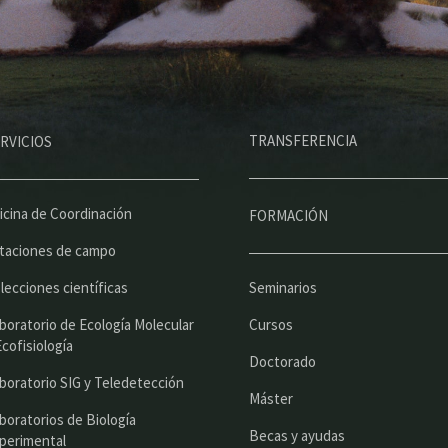
M
TRANSFERENCIA
RVICIOS
e
n
ú
icina de Coordinación
FORMACIÓN
p
taciones de campo
r
lecciones científicas
Seminarios
i
boratorio de Ecología Molecular
Cursos
n
Ecofisiología
Doctorado
c
boratorio SIG y Teledetección
Máster
i
boratorios de Biología
Becas y ayudas
perimental