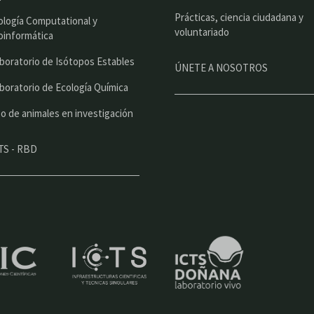
p
Prácticas, ciencia ciudadana y
a
ología Computational y
voluntariado
oinformática
l
boratorio de Isótopos Estables
ÚNETE A NOSOTROS
boratorio de Ecología Química
o de animales en investigación
TS - RBD