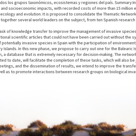
todos los grupos taxonómicos, ecosistemas y regiones del país. Summary:I
 and socioeconomic impacts, with recorded costs of more than 15 million eu
n ecology and evolution. It is proposed to consolidate the Thematic Network 
s together several world leaders on the subject, from ten Spanish research
task of knowledge transfer to improve the management of invasive species 
national scientific articles that could not have been carried out without th
 potentially invasive species in Spain with the participation of environment
y Islands. In this new phase, we propose to carry out one for the Balearic I
ain, a database that is extremely necessary for decision-making. The networ
d to date, will facilitate the completion of these tasks, which will also b
etings, and the dissemination of results, we intend to improve the transfe
well as to promote interactions between research groups on biological inv