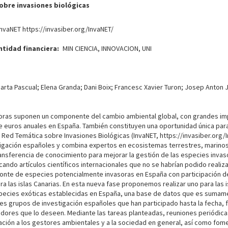
obre invasiones biológicas
nvaNET https://invasiber.org/InvaNET/
ntidad financiera
MIN CIENCIA, INNOVACION, UNI
Marta Pascual; Elena Granda; Dani Boix; Francesc Xavier Turon; Josep Anton
asoras suponen un componente del cambio ambiental global, con grandes i
 euros anuales en España. También constituyen una oportunidad única para 
 Red Temática sobre Invasiones Biológicas (InvaNET, https://invasiber.org/
tigación españoles y combina expertos en ecosistemas terrestres, marinos 
ransferencia de conocimiento para mejorar la gestión de las especies inva
ando artículos científicos internacionales que no se habrían podido realizar
onte de especies potencialmente invasoras en España con participación de
a las islas Canarias. En esta nueva fase proponemos realizar uno para las 
especies exóticas establecidas en España, una base de datos que es sumam
s grupos de investigación españoles que han participado hasta la fecha, faci
dores que lo deseen. Mediante las tareas planteadas, reuniones periódica
gación a los gestores ambientales y a la sociedad en general, así como fom