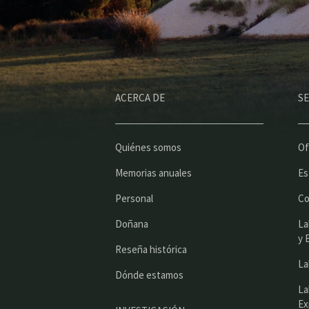
ACERCA DE
SE
Quiénes somos
Of
Memorias anuales
Es
Personal
Co
Doñana
La
y 
Reseña histórica
La
Dónde estamos
La
Ex