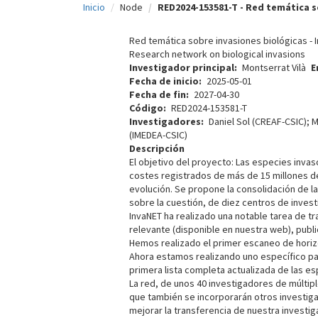
Inicio
Node
RED2024-153581-T - Red temática s
c
i
Red temática sobre invasiones biológicas - I
Research network on biological invasions
p
Investigador principal
Montserrat Vilà
E
Fecha de inicio
2025-05-01
a
Fecha de fin
2027-04-30
l
Código
RED2024-153581-T
Investigadores
Daniel Sol (CREAF-CSIC); 
(IMEDEA-CSIC)
Descripción
El objetivo del proyecto: Las especies inv
costes registrados de más de 15 millones de
evolución. Se propone la consolidación de la
sobre la cuestión, de diez centros de inves
InvaNET ha realizado una notable tarea de t
relevante (disponible en nuestra web), public
Hemos realizado el primer escaneo de horiz
Ahora estamos realizando uno específico par
primera lista completa actualizada de las 
La red, de unos 40 investigadores de múltiple
que también se incorporarán otros investiga
mejorar la transferencia de nuestra investi