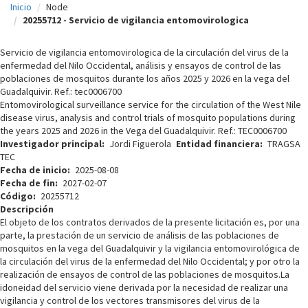
Inicio
Node
c
20255712 - Servicio de vigilancia entomovirologica
i
Servicio de vigilancia entomovirologica de la circulación del virus de la
p
enfermedad del Nilo Occidental, análisis y ensayos de control de las
poblaciones de mosquitos durante los años 2025 y 2026 en la vega del
a
Guadalquivir. Ref.: tec0006700
l
Entomovirological surveillance service for the circulation of the West Nile
disease virus, analysis and control trials of mosquito populations during
the years 2025 and 2026 in the Vega del Guadalquivir. Ref.: TEC0006700
Investigador principal
Jordi Figuerola
Entidad financiera
TRAGSA
TEC
Fecha de inicio
2025-08-08
Fecha de fin
2027-02-07
Código
20255712
Descripción
El objeto de los contratos derivados de la presente licitación es, por una
parte, la prestación de un servicio de análisis de las poblaciones de
mosquitos en la vega del Guadalquivir y la vigilancia entomovirológica de
la circulación del virus de la enfermedad del Nilo Occidental; y por otro la
realización de ensayos de control de las poblaciones de mosquitos.La
idoneidad del servicio viene derivada por la necesidad de realizar una
vigilancia y control de los vectores transmisores del virus de la