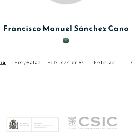
c
i
p
Francisco Manuel
Sánchez Cano
a
l
ia
Proyectos
Publicaciones
Noticias
M
e
n