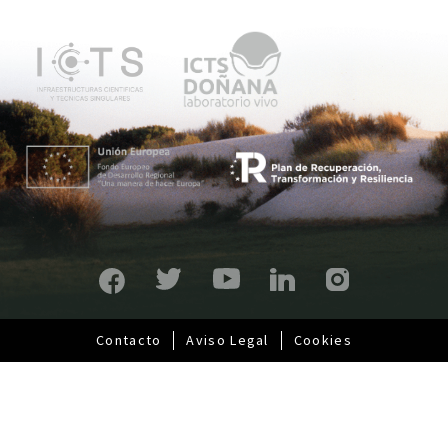
ú
p
r
i
n
c
i
p
a
l
Contacto
Aviso Legal
Cookies
Pie
de
página