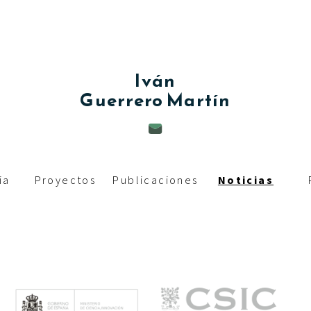
c
i
p
Iván
a
Guerrero Martín
l
ia
Proyectos
Publicaciones
Noticias
M
e