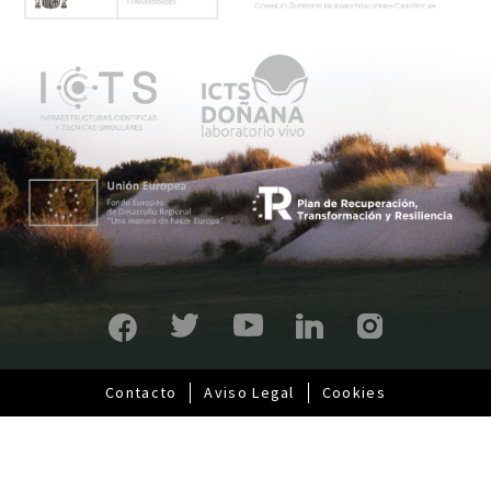
n
ú
p
r
i
n
c
i
p
a
l
Contacto
Aviso Legal
Cookies
Pie
de
página