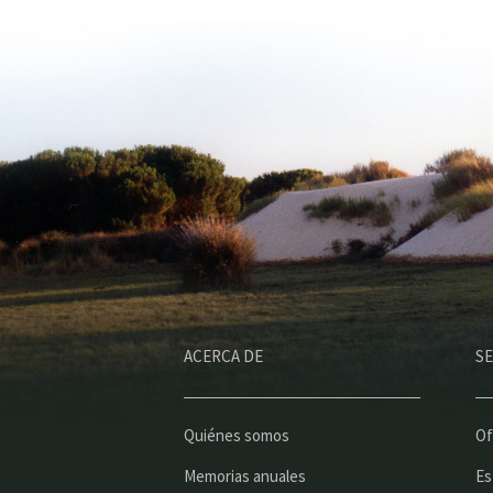
ACERCA DE
SE
Quiénes somos
Of
Memorias anuales
Es