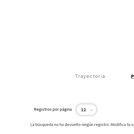
c
i
p
a
l
Trayectoria
Registros por página
12
La búsqueda no ha devuelto ningún registro. Modifica tu s