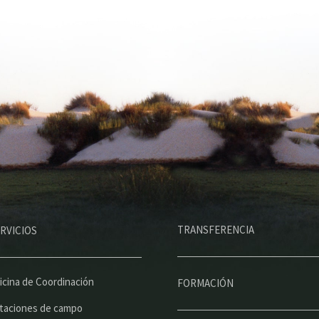
M
TRANSFERENCIA
RVICIOS
e
n
ú
icina de Coordinación
FORMACIÓN
p
taciones de campo