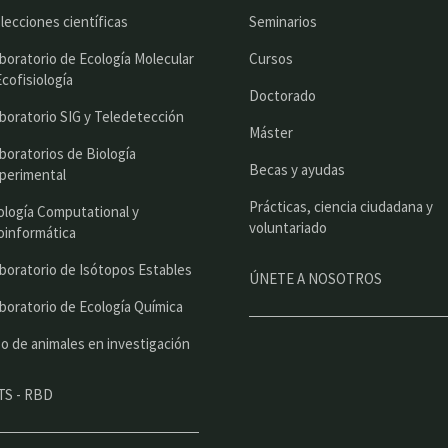
r
lecciones científicas
Seminarios
i
boratorio de Ecología Molecular
Cursos
n
Ecofisiología
Doctorado
c
boratorio SIG y Teledetección
Máster
i
boratorios de Biología
Becas y ayudas
perimental
p
Prácticas, ciencia ciudadana y
a
ología Computational y
voluntariado
oinformática
l
boratorio de Isótopos Estables
ÚNETE A NOSOTROS
boratorio de Ecología Química
o de animales en investigación
TS - RBD