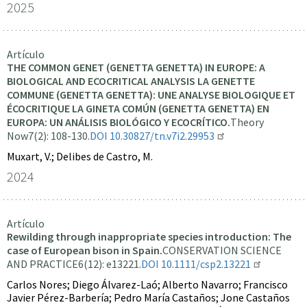
2025
Artículo
THE COMMON GENET (GENETTA GENETTA) IN EUROPE: A
BIOLOGICAL AND ECOCRITICAL ANALYSIS LA GENETTE
COMMUNE (GENETTA GENETTA): UNE ANALYSE BIOLOGIQUE ET
ÉCOCRITIQUE LA GINETA COMÚN (GENETTA GENETTA) EN
EUROPA: UN ANÁLISIS BIOLÓGICO Y ECOCRÍTICO.
Theory
Now
7(2): 108-130.
DOI 10.30827/tn.v7i2.29953
Muxart, V.; Delibes de Castro, M.
2024
Artículo
Rewilding through inappropriate species introduction: The
case of European bison in Spain.
CONSERVATION SCIENCE
AND PRACTICE
6(12): e13221.
DOI 10.1111/csp2.13221
Carlos Nores; Diego Álvarez-Laó; Alberto Navarro; Francisco
Javier Pérez-Barbería; Pedro María Castaños; Jone Castaños