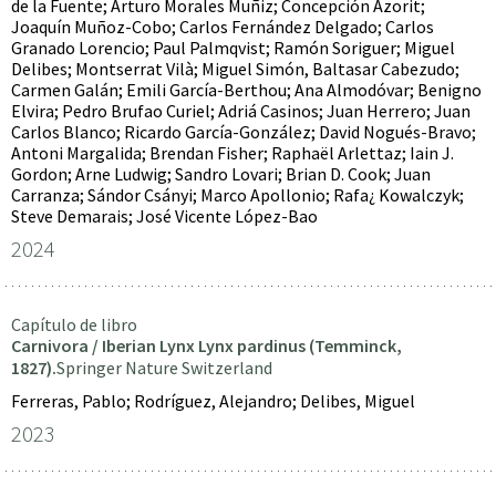
de la Fuente; Arturo Morales Muñiz; Concepción Azorit;
Joaquín Muñoz-Cobo; Carlos Fernández Delgado; Carlos
Granado Lorencio; Paul Palmqvist; Ramón Soriguer; Miguel
Delibes; Montserrat Vilà; Miguel Simón, Baltasar Cabezudo;
Carmen Galán; Emili García-Berthou; Ana Almodóvar; Benigno
Elvira; Pedro Brufao Curiel; Adriá Casinos; Juan Herrero; Juan
Carlos Blanco; Ricardo García-González; David Nogués-Bravo;
Antoni Margalida; Brendan Fisher; Raphaël Arlettaz; Iain J.
Gordon; Arne Ludwig; Sandro Lovari; Brian D. Cook; Juan
Carranza; Sándor Csányi; Marco Apollonio; Rafa¿ Kowalczyk;
Steve Demarais; José Vicente López-Bao
2024
Capítulo de libro
Carnivora / Iberian Lynx Lynx pardinus (Temminck,
1827).
Springer Nature Switzerland
Ferreras, Pablo; Rodríguez, Alejandro; Delibes, Miguel
2023