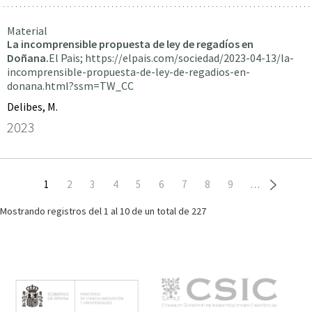
Material
La incomprensible propuesta de ley de regadíos en
Doñana.
El Pais; https://elpais.com/sociedad/2023-04-13/la-
incomprensible-propuesta-de-ley-de-regadios-en-
donana.html?ssm=TW_CC
Delibes, M.
2023
Paginación
Página
1
Page
2
Page
3
Page
4
Page
5
Page
6
Page
7
Page
8
Page
9
…
actual
Mostrando registros del
1 al 10
de un total de 227
M
e
n