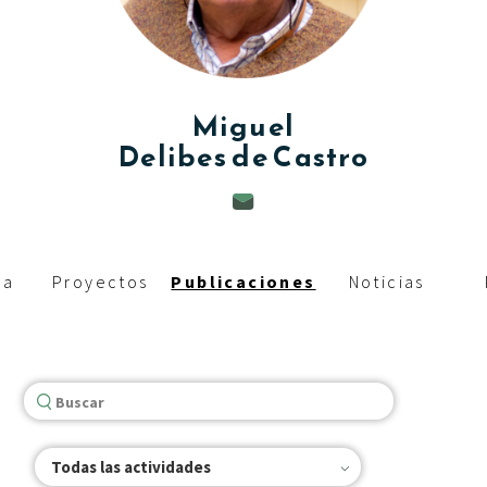
c
i
p
Miguel
a
Delibes de Castro
l
ia
Proyectos
Publicaciones
Noticias
Todas las actividades