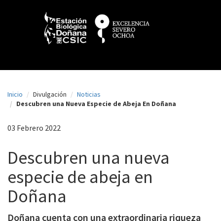
N
Pasar
al
a
contenido
principal
v
e
g
a
Inicio
Divulgación
Noticias
c
Descubren una Nueva Especie de Abeja En Doñana
i
03 Febrero 2022
ó
n
Descubren una nueva
p
especie de abeja en
r
Doñana
i
n
Doñana cuenta con una extraordinaria riqueza