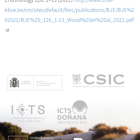
kbve.be/cm/sites/default/files/publications/BJE/BJE%2
02022/BJE%20_126_1-13_Wood%20et%20al_2022.pdf
M
e
n
ú
p
r
i