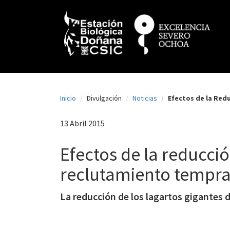
N
Pasar
al
a
contenido
principal
v
e
g
a
Inicio
Divulgación
Noticias
Efectos de la Red
c
i
13 Abril 2015
ó
Efectos de la reducció
n
reclutamiento tempra
p
r
La reducción de los lagartos gigantes 
i
n