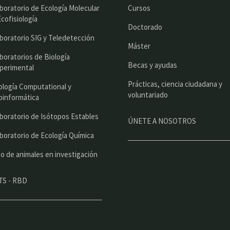
i
boratorio de Ecología Molecular
Cursos
n
Ecofisiología
Doctorado
c
boratorio SIG y Teledetección
Máster
i
boratorios de Biología
Becas y ayudas
perimental
p
Prácticas, ciencia ciudadana y
a
ología Computational y
voluntariado
oinformática
l
boratorio de Isótopos Estables
ÚNETE A NOSOTROS
boratorio de Ecología Química
o de animales en investigación
TS - RBD