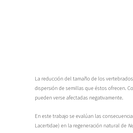
c
i
p
a
l
La reducción del tamaño de los vertebrados 
dispersión de semillas que éstos ofrecen. C
pueden verse afectadas negativamente.
En este trabajo se evalúan las consecuencias
Lacertidae) en la regeneración natural de
Ne