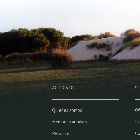
ACERCA DE
SE
Quiénes somos
Of
Memorias anuales
Es
Personal
Co