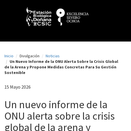
N
Pasar
al
a
contenido
principal
v
e
g
a
Inicio
Divulgación
Noticias
c
Un Nuevo Informe de la ONU Alerta Sobre la Crisis Global
de la Arena y Propone Medidas Concretas Para Su Gestión
i
Sostenible
ó
15 Mayo 2026
n
p
Un nuevo informe de la
r
ONU alerta sobre la crisis
i
global de la arena y
n