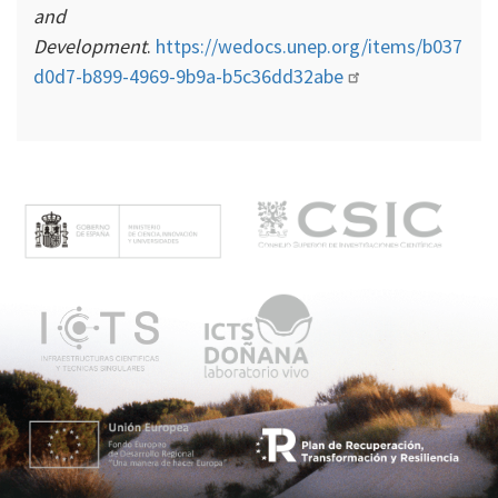
and
Development
.
https://wedocs.unep.org/items/b037
d0d7-b899-4969-9b9a-b5c36dd32abe
M
e
n
ú
p
r
i
n
c