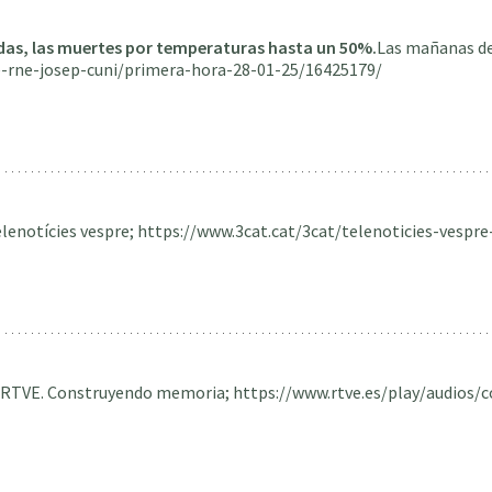
das, las muertes por temperaturas hasta un 50%.
Las mañanas de
e-rne-josep-cuni/primera-hora-28-01-25/16425179/
elenotícies vespre; https://www.3cat.cat/3cat/telenoticies-vesp
RTVE. Construyendo memoria; https://www.rtve.es/play/audios/