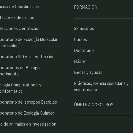
ú
icina de Coordinación
FORMACIÓN
p
taciones de campo
r
lecciones científicas
Seminarios
i
boratorio de Ecología Molecular
Cursos
n
Ecofisiología
Doctorado
c
boratorio SIG y Teledetección
Máster
i
boratorios de Biología
Becas y ayudas
perimental
p
Prácticas, ciencia ciudadana y
a
ología Computational y
voluntariado
oinformática
l
boratorio de Isótopos Estables
ÚNETE A NOSOTROS
boratorio de Ecología Química
o de animales en investigación