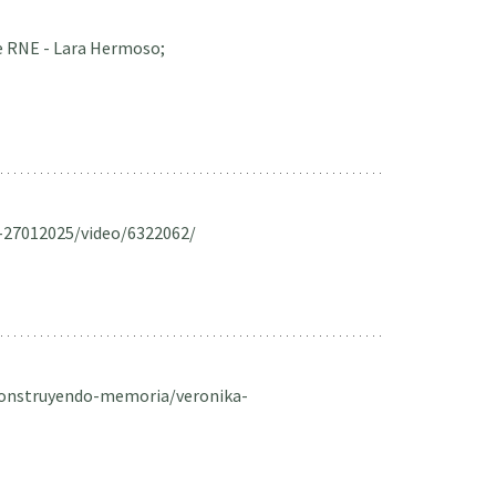
 RNE - Lara Hermoso;
re-27012025/video/6322062/
construyendo-memoria/veronika-