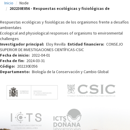
Inicio
Node
c
202230E056 - Respuestas ecológicas y fisiológicas de
i
Respuestas ecológicas y fisiológicas de los organismos frente a desafíos
p
ambientales
Ecological and physiological responses of organisms to environmental
a
challenges
l
Investigador principal
Eloy Revilla
Entidad financiera
CONSEJO
SUPERIOR DE INVESTIGACIONES CIENTÍFICAS-CSIC
Fecha de inicio
2022-04-01
Fecha de fin
2024-03-31
Código
202230E056
Departamento
Biología de la Conservación y Cambio Global
M
e
n
ú
p
r