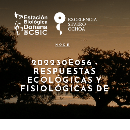
N
Pasar
al
a
contenido
principal
v
e
g
NODE
a
c
202230E056 -
RESPUESTAS
i
ECOLÓGICAS Y
ó
FISIOLÓGICAS DE
n
p
r
i
n