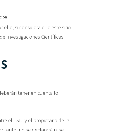
ación
 ello, si considera que este sitio
e Investigaciones Científicas.
ES
deberán tener en cuenta lo
re el CSIC y el propietario de la
r tanto, no se declarará ni se