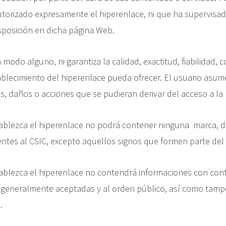
utorizado expresamente el hiperenlace, ni que ha supervisa
isposición en dicha página Web.
n modo alguno, ni garantiza la calidad, exactitud, fiabilidad,
ablecimiento del hiperenlace pueda ofrecer. El usuario asume
s, daños o acciones que se pudieran derivar del acceso a la
tablezca el hiperenlace no podrá contener ninguna marca, d
ientes al CSIC, excepto aquellos signos que formen parte de
ablezca el hiperenlace no contendrá informaciones con conten
 generalmente aceptadas y al orden público, así como tam
.