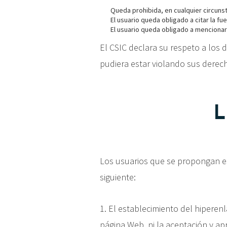
Queda prohibida, en cualquier circunst
El usuario queda obligado a citar la fu
El usuario queda obligado a mencionar 
El CSIC declara su respeto a los d
pudiera estar violando sus derech
L
Los usuarios que se propongan es
siguiente:
1. El establecimiento del hiperenl
página Web, ni la aceptación y ap