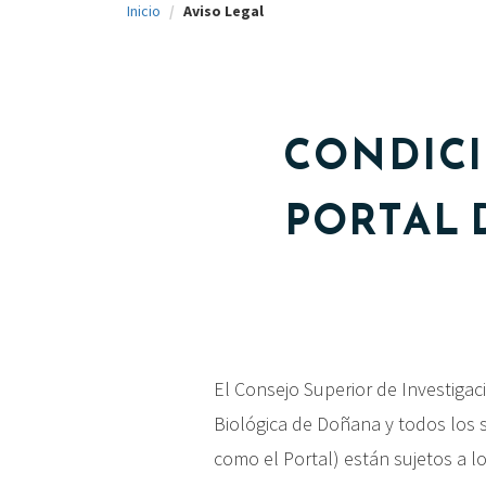
Inicio
Aviso Legal
c
i
p
a
CONDICI
l
PORTAL 
El Consejo Superior de Investigaci
Biológica de Doñana y todos los 
como el Portal) están sujetos a lo