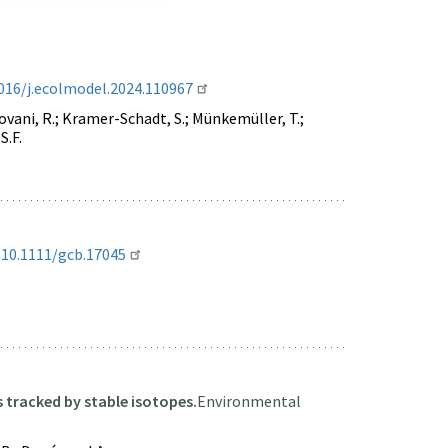
016/j.ecolmodel.2024.110967
 Jovani, R.; Kramer-Schadt, S.; Münkemüller, T.;
S.F.
 10.1111/gcb.17045
s tracked by stable isotopes.
Environmental