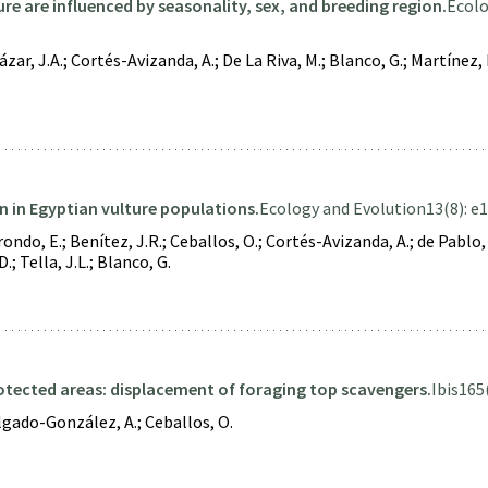
re are influenced by seasonality, sex, and breeding region.
Ecolo
r, J.A.; Cortés-Avizanda, A.; De La Riva, M.; Blanco, G.; Martínez, F.
on in Egyptian vulture populations.
Ecology and Evolution
13(8): e
ndo, E.; Benítez, J.R.; Ceballos, O.; Cortés-Avizanda, A.; de Pablo, F
.; Tella, J.L.; Blanco, G.
rotected areas: displacement of foraging top scavengers.
Ibis
165(
elgado-González, A.; Ceballos, O.