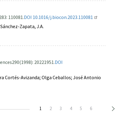
283: 110081.
DOI 10.1016/j.biocon.2023.110081
.; Sánchez-Zapata, J.A.
iences
290(1998): 20221951.
DOI
ra Cortés-Avizanda; Olga Ceballos; José Antonio
Página
1
Page
2
Page
3
Page
4
Page
5
Page
6
actual