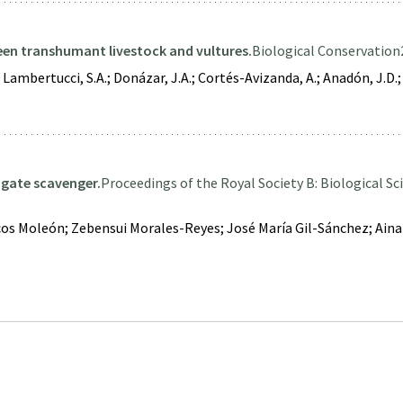
een transhumant livestock and vultures.
Biological Conservation
A.; Lambertucci, S.A.; Donázar, J.A.; Cortés-Avizanda, A.; Anadón, J.D
ligate scavenger.
Proceedings of the Royal Society B: Biological Sc
s Moleón; Zebensui Morales-Reyes; José María Gil-Sánchez; Aina