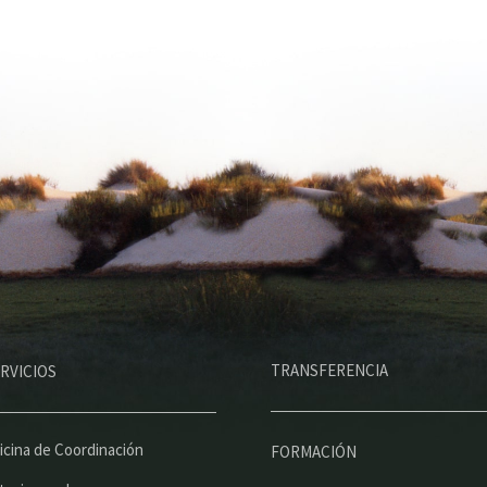
M
TRANSFERENCIA
RVICIOS
e
n
ú
icina de Coordinación
FORMACIÓN