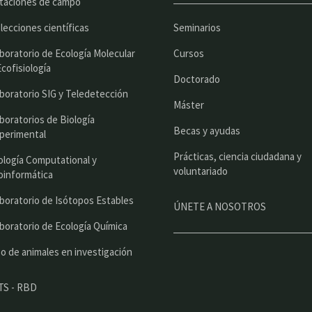
p
taciones de campo
r
lecciones científicas
Seminarios
i
boratorio de Ecología Molecular
Cursos
n
Ecofisiología
Doctorado
c
boratorio SIG y Teledetección
Máster
i
boratorios de Biología
Becas y ayudas
perimental
p
Prácticas, ciencia ciudadana y
a
ología Computational y
voluntariado
oinformática
l
boratorio de Isótopos Estables
ÚNETE A NOSOTROS
boratorio de Ecología Química
o de animales en investigación
TS - RBD