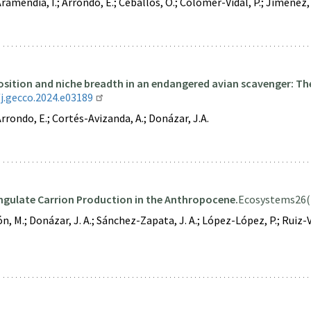
mendía, I.; Arrondo, E.; Ceballos, O.; Colomer-Vidal, P.; Jiménez, 
ition and niche breadth in an endangered avian scavenger: The 
j.gecco.2024.e03189
rrondo, E.; Cortés-Avizanda, A.; Donázar, J.A.
ngulate Carrion Production in the Anthropocene.
Ecosystems
26(
, M.; Donázar, J. A.; Sánchez-Zapata, J. A.; López-López, P.; Ruiz-Vi