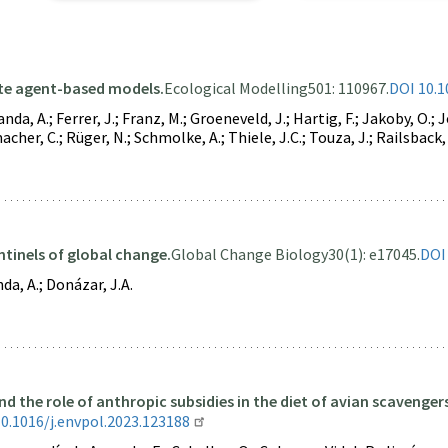
te agent-based models.
Ecological Modelling
501: 110967.
DOI 10.1
nda, A.; Ferrer, J.; Franz, M.; Groeneveld, J.; Hartig, F.; Jakoby, O.;
acher, C.; Rüger, N.; Schmolke, A.; Thiele, J.C.; Touza, J.; Railsback, 
tinels of global change.
Global Change Biology
30(1): e17045.
DOI
da, A.; Donázar, J.A.
nd the role of anthropic subsidies in the diet of avian scavenger
0.1016/j.envpol.2023.123188