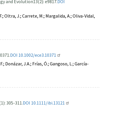
gy and Evolution
13(2): e9817.
DOI
; Oltra, J.; Carrete, M.; Margalida, A.; Oliva-Vidal,
10371.
DOI 10.1002/ece3.10371
.; Donázar, J.A.; Frías, Ó.; Gangoso, L.; García-
1): 305-311.
DOI 10.1111/ibi.13121