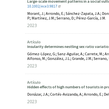
Large-scale movement patterns in a social vultu
10.1002/ece3.9817
Morant, J.; Arrondo, E.; Sánchez-Zapata, J.A.; Donáza
P.; Martínez, J.M.; Serrano, D.; Pérez-García, J.M.
2023
Artículo
Insularity determines nestling sex ratio variati
Gómez-López, G.; Sanz-Aguilar, A.; Carrete, M.; Arro
Alfonso, M.; González, J.L.; Grande, J.M.; Serrano, D
2023
Artículo
Hidden effects of high numbers of tourists in p
Donázar, J.A.; Cortés-Avizanda, A.; Arrondo, E.; D
2023