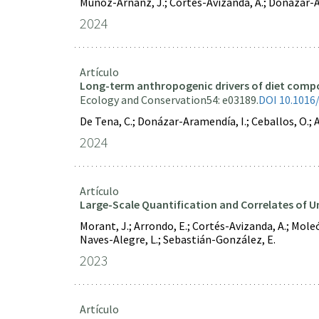
Muñoz-Arnanz, J.; Cortés-Avizanda, A.; Donázar-Ara
2024
Artículo
Long-term anthropogenic drivers of diet compos
Ecology and Conservation
54: e03189.
DOI 10.1016/
De Tena, C.; Donázar-Aramendía, I.; Ceballos, O.; A
2024
Artículo
Large-Scale Quantification and Correlates of U
Morant, J.; Arrondo, E.; Cortés-Avizanda, A.; Moleón
Naves-Alegre, L.; Sebastián-González, E.
2023
Artículo