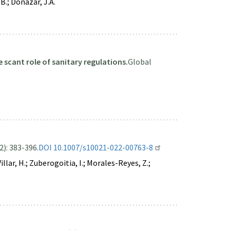
B.; Donázar, J.A.
scant role of sanitary regulations.
Global
2): 383-396.
DOI 10.1007/s10021-022-00763-8
llar, H.; Zuberogoitia, I.; Morales-Reyes, Z.;