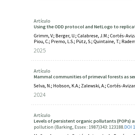
Artículo
Using the ODD protocol and NetLogo to replica
Grimm, V.; Berger, U.; Calabrese, J.M.; Cortés-Aviza
Piou, C.; Premo, L.S.; Pütz, S.; Quintaine, T.; Radem
2025
Artículo
Mammal communities of primeval forests as sen
Selva, N.; Hobson, K.A.; Zalewski, A.; Cortés-Avizan
2024
Artículo
Levels of persistent organic pollutants (POPs) a
pollution (Barking, Essex : 1987)
343: 123188.
DOI 1