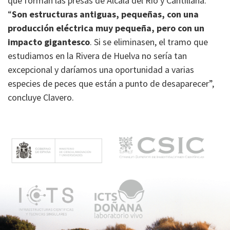
que forman las presas de Alcalá del Río y Cantillana.
“
Son estructuras antiguas, pequeñas, con una
producción eléctrica muy pequeña, pero con un
impacto gigantesco
. Si se eliminasen, el tramo que
estudiamos en la Rivera de Huelva no sería tan
excepcional y daríamos una oportunidad a varias
especies de peces que están a punto de desaparecer”,
concluye Clavero.
M
e
n
ú
p
r
i