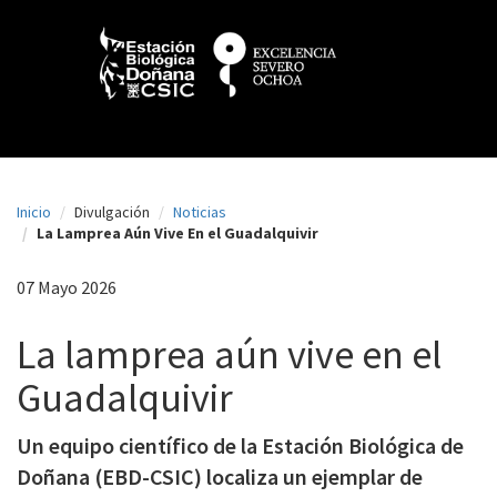
N
Pasar
al
a
contenido
principal
v
e
g
a
Inicio
Divulgación
Noticias
c
La Lamprea Aún Vive En el Guadalquivir
i
07 Mayo 2026
ó
n
La lamprea aún vive en el
p
Guadalquivir
r
Un equipo científico de la Estación Biológica de
i
Doñana (EBD-CSIC) localiza un ejemplar de
n