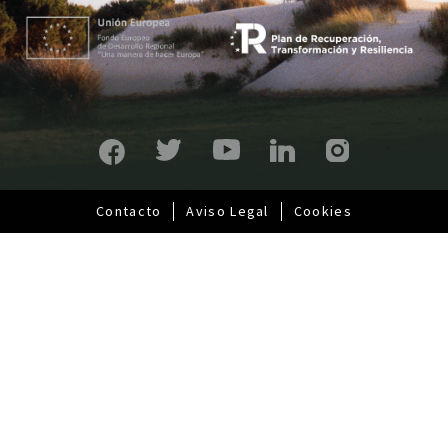
n
c
i
p
a
l
Contacto
Aviso Legal
Cookies
Pie
de
página