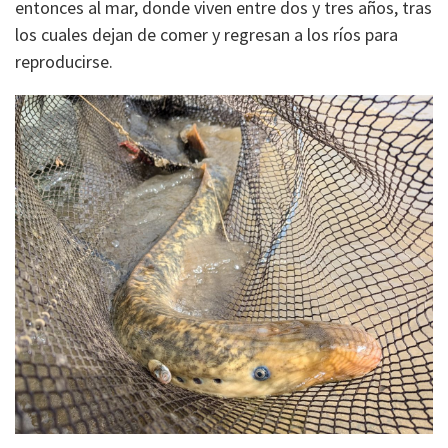
entonces al mar, donde viven entre dos y tres años, tras
los cuales dejan de comer y regresan a los ríos para
reproducirse.
I
m
a
g
e