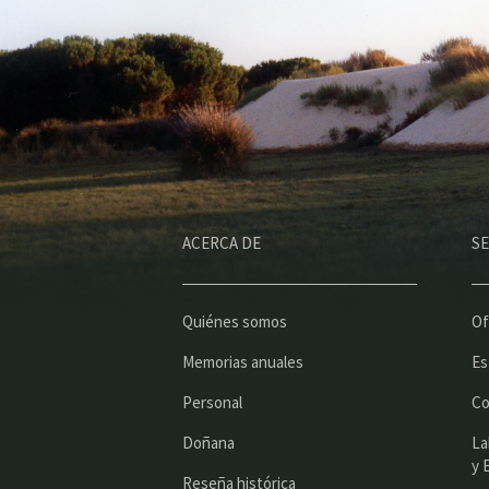
ACERCA DE
SE
Quiénes somos
Of
Memorias anuales
Es
Personal
Co
Doñana
La
y 
Reseña histórica