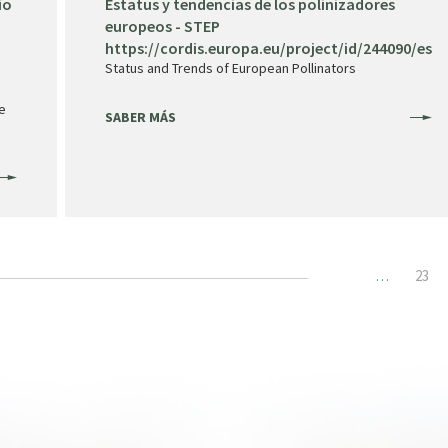
io
Estatus y tendencias de los polinizadores
europeos - STEP
https://cordis.europa.eu/project/id/244090/es
Status and Trends of European Pollinators
ge
SABER MÁS
Page
23
…