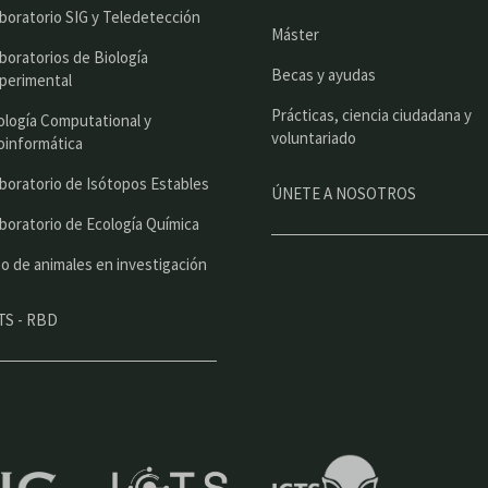
c
boratorio SIG y Teledetección
Máster
i
boratorios de Biología
Becas y ayudas
perimental
p
Prácticas, ciencia ciudadana y
a
ología Computational y
voluntariado
oinformática
l
boratorio de Isótopos Estables
ÚNETE A NOSOTROS
boratorio de Ecología Química
o de animales en investigación
TS - RBD