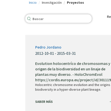
Inicio
Investigación
Proyectos
c
i
Re
p
a
l
Pedro Jordano
2012-10-01 - 2015-03-31
Evolution holocentríco de chromosomas y 
origen de la biodiversidad en un linaje de
plantas muy diverso. - HoloChromEvol
https://cordis.europa.eu/project/id/301119
Holocentric chromosome evolution and the origins
biodiversity in a hyper-diverse plant lineage.
SABER MÁS