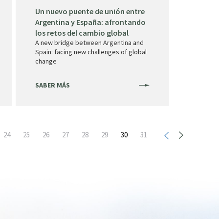
Un nuevo puente de unión entre
Argentina y España: afrontando
los retos del cambio global
A new bridge between Argentina and
Spain: facing new challenges of global
change
SABER MÁS
Page
24
Page
25
Page
26
Page
27
Page
28
Page
29
Página
30
Page
31
actual