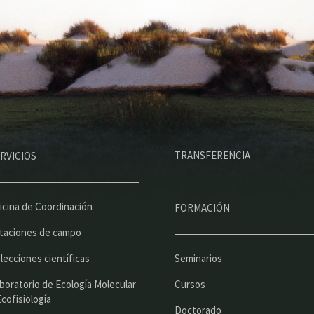
M
TRANSFERENCIA
RVICIOS
e
n
ú
icina de Coordinación
FORMACIÓN
p
taciones de campo
r
lecciones científicas
Seminarios
i
boratorio de Ecología Molecular
Cursos
n
Ecofisiología
Doctorado