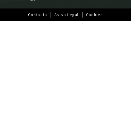
a
l
Contacto
Aviso Legal
Cookies
Pie
de
página