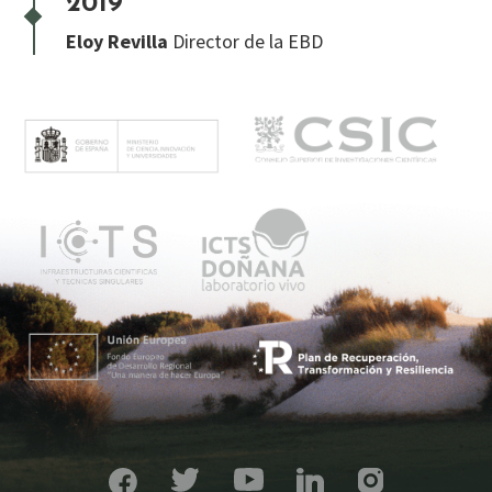
2019
Eloy Revilla
Director de la EBD
M
e
n
ú
p
r
i
n
c
i
p