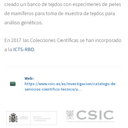
creado un banco de tejidos con especímenes de pieles
de mamíferos para toma de muestra de tejidos para
análisis genéticos.
En 2017 las Colecciones Científicas se han incorporado
a la
ICTS-RBD
.
Web
https://www.csic.es/es/investigacion/catalogo-de-
colecciones@ebd.csic.es
servicios-cientifico-tecnico/u…
M
e
n