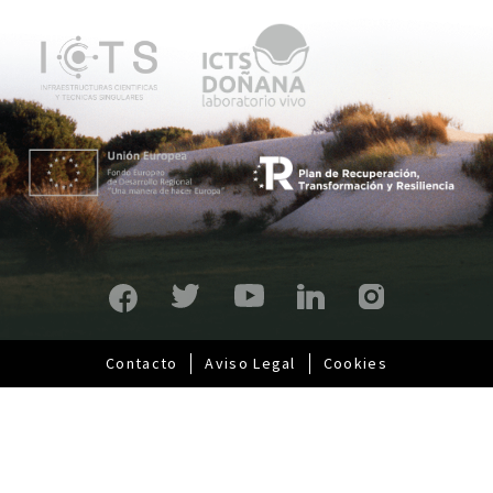
ú
p
r
i
n
c
i
p
a
l
Contacto
Aviso Legal
Cookies
Pie
de
página