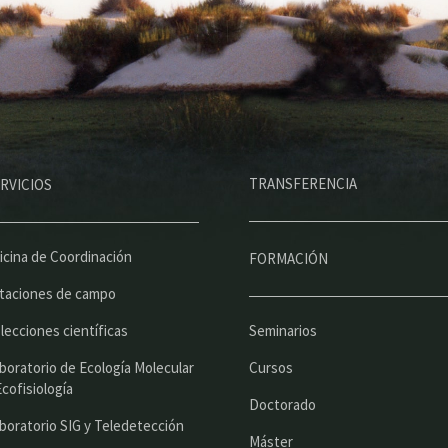
M
TRANSFERENCIA
RVICIOS
e
n
ú
icina de Coordinación
FORMACIÓN
p
taciones de campo
r
lecciones científicas
Seminarios
i
boratorio de Ecología Molecular
Cursos
n
Ecofisiología
Doctorado
c
boratorio SIG y Teledetección
Máster