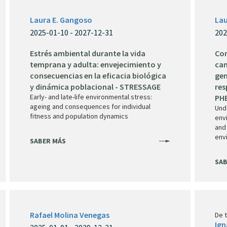
Laura E. Gangoso
Lau
2025-01-10 - 2027-12-31
202
Estrés ambiental durante la vida
Com
temprana y adulta: envejecimiento y
cam
consecuencias en la eficacia biológica
gen
y dinámica poblacional - STRESSAGE
res
Early- and late-life environmental stress:
PH
ageing and consequences for individual
Und
fitness and population dynamics
envi
and 
env
SABER MÁS
SAB
Rafael Molina Venegas
De 
Ign