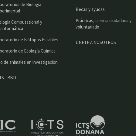
i
boratorios de Biología
Becas y ayudas
perimental
p
Prácticas, ciencia ciudadana y
a
ología Computational y
voluntariado
oinformática
l
boratorio de Isótopos Estables
ÚNETE A NOSOTROS
boratorio de Ecología Química
o de animales en investigación
TS - RBD