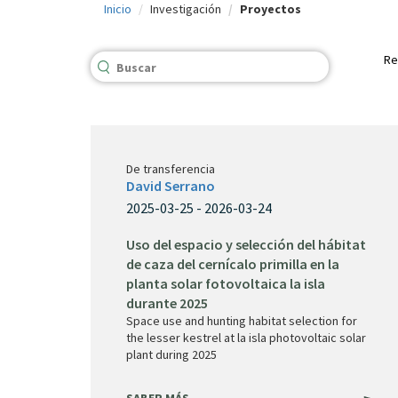
Inicio
Investigación
Proyectos
c
i
Re
p
a
l
De transferencia
David Serrano
2025-03-25 - 2026-03-24
Uso del espacio y selección del hábitat
de caza del cernícalo primilla en la
planta solar fotovoltaica la isla
durante 2025
Space use and hunting habitat selection for
the lesser kestrel at la isla photovoltaic solar
plant during 2025