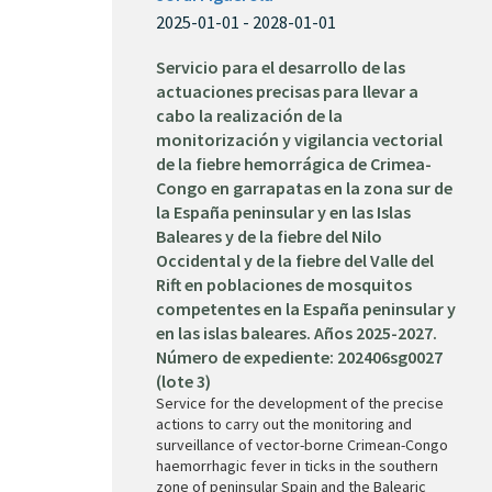
2025-01-01 - 2028-01-01
Servicio para el desarrollo de las
actuaciones precisas para llevar a
cabo la realización de la
monitorización y vigilancia vectorial
de la fiebre hemorrágica de Crimea-
Congo en garrapatas en la zona sur de
la España peninsular y en las Islas
Baleares y de la fiebre del Nilo
Occidental y de la fiebre del Valle del
Rift en poblaciones de mosquitos
competentes en la España peninsular y
en las islas baleares. Años 2025-2027.
Número de expediente: 202406sg0027
(lote 3)
Service for the development of the precise
actions to carry out the monitoring and
surveillance of vector-borne Crimean-Congo
haemorrhagic fever in ticks in the southern
zone of peninsular Spain and the Balearic