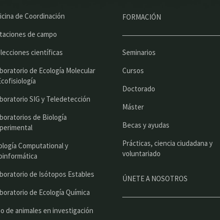
n
ú
icina de Coordinación
FORMACIÓN
p
taciones de campo
r
lecciones científicas
Seminarios
i
boratorio de Ecología Molecular
Cursos
n
Ecofisiología
Doctorado
c
boratorio SIG y Teledetección
Máster
i
boratorios de Biología
Becas y ayudas
perimental
p
Prácticas, ciencia ciudadana y
a
ología Computational y
voluntariado
oinformática
l
boratorio de Isótopos Estables
ÚNETE A NOSOTROS
boratorio de Ecología Química
o de animales en investigación