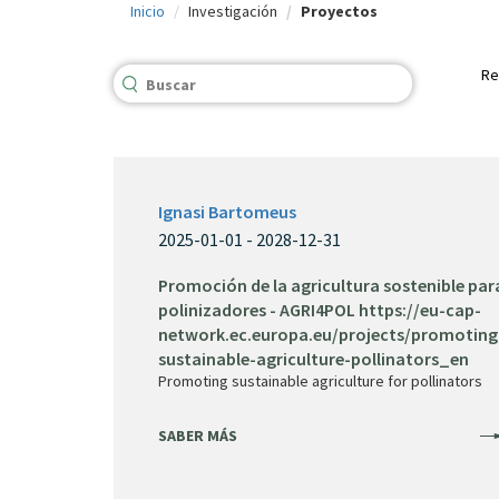
Inicio
Investigación
Proyectos
c
i
Re
p
a
l
Ignasi Bartomeus
2025-01-01 - 2028-12-31
Promoción de la agricultura sostenible par
polinizadores - AGRI4POL https://eu-cap-
network.ec.europa.eu/projects/promoting
sustainable-agriculture-pollinators_en
Promoting sustainable agriculture for pollinators
SABER MÁS