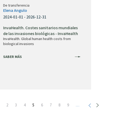
De transferencia
Elena Angulo
2024-01-01 - 2026-12-31
InvaHealth. Costes sanitarios mundiales
de las invasiones biológicas - InvaHealth
InvaHealth. Global human health costs from
biological invasions
SABER MÁS
age
Page
2
Page
3
Page
4
Página
5
Page
6
Page
7
Page
8
Page
9
…
actual