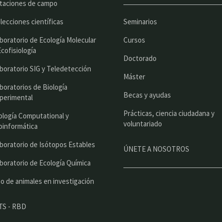
p
taciones de campo
r
lecciones científicas
Seminarios
i
boratorio de Ecología Molecular
Cursos
n
Ecofisiología
Doctorado
c
boratorio SIG y Teledetección
Máster
i
boratorios de Biología
Becas y ayudas
perimental
p
Prácticas, ciencia ciudadana y
a
ología Computational y
voluntariado
oinformática
l
boratorio de Isótopos Estables
ÚNETE A NOSOTROS
boratorio de Ecología Química
o de animales en investigación
TS - RBD