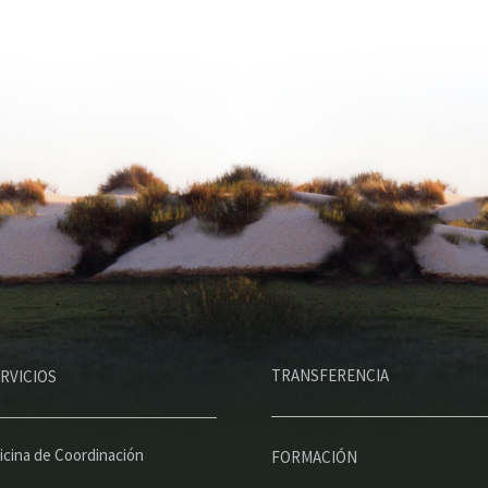
M
TRANSFERENCIA
RVICIOS
e
n
ú
icina de Coordinación
FORMACIÓN