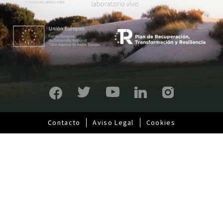
r
i
n
c
i
p
a
l
Contacto
Aviso Legal
Cookies
Pie
de
página