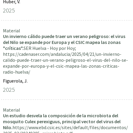
Huber, V.
2025
Material
Un invierno cálido puede traer un verano peligroso: el virus
del Nilo se expande por Europa y el CSIC mapea las zonas
"críticas".
SER Huelva - Hoy por Hoy;
https://cadenaser.com/andalucia/2025/04/21/un-invierno-
calido-puede-traer-un-verano-peligroso-el-virus-del-nilo-se-
expande-por-europa-y-el-csic-mapea-las-zonas-criticas-
radio-huelva/
Figuerola, J.
2025
Material
Un estudio desvela la composición de la microbiota del
mosquito Culex perexiguus, principal vector del virus del
Nilo.
https://www.ebd.csic.es/sites/default/files/documentos/