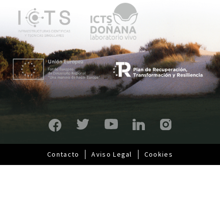
ú
p
r
i
n
c
i
p
a
l
Contacto
Aviso Legal
Cookies
Pie
de
página