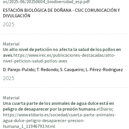
os/2025-06/20250604_biodiversidad_esp.pdf
ESTACIÓN BIOLÓGICA DE DOÑANA - CSIC COMUNICACIÓN Y
DIVULGACIÓN
2025
Material
Un alto nivel de petición no afecta la salud de los pollos en
aves.
https://www.irec.es/publicaciones-destacadas/alto-
nivel-peticion-salud-pollos-aves
D. Parejo-Pulido; T. Redondo; S. Casqueiro; L. Pérez-Rodriguez
2025
Material
Una cuarta parte de los animales de agua dulce está en
peligro de desaparecer por la presión humana.
elDiario;
https://www.eldiario.es/sociedad/cuarta-parte-animales-
agua-dulce-peligro-desaparecer-presion-
humana_1_11946793.html