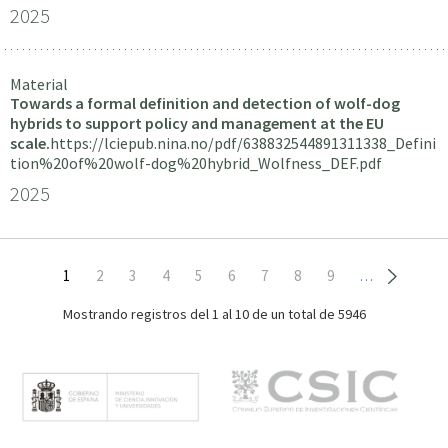
2025
Material
Towards a formal definition and detection of wolf-dog
hybrids to support policy and management at the EU
scale.
https://lciepub.nina.no/pdf/638832544891311338_Defini
tion%20of%20wolf-dog%20hybrid_Wolfness_DEF.pdf
2025
Paginación
Página
1
Page
2
Page
3
Page
4
Page
5
Page
6
Page
7
Page
8
Page
9
…
actual
Mostrando registros del
1 al 10
de un total de 5946
M
e
n