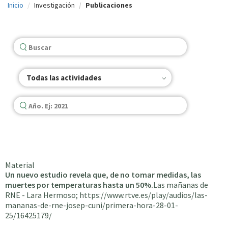
Inicio
Investigación
Publicaciones
c
i
p
a
l
Todas las actividades
Material
Un nuevo estudio revela que, de no tomar medidas, las
muertes por temperaturas hasta un 50%.
Las mañanas de
RNE - Lara Hermoso; https://www.rtve.es/play/audios/las-
mananas-de-rne-josep-cuni/primera-hora-28-01-
25/16425179/