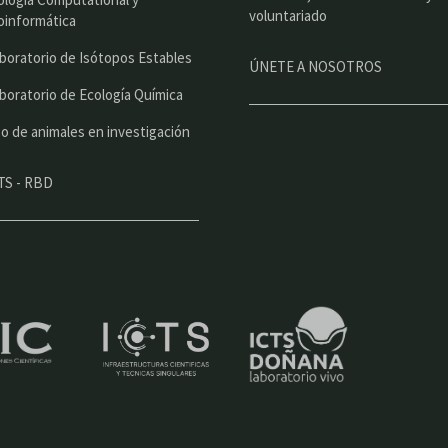
a
voluntariado
oinformática
l
boratorio de Isótopos Estables
ÚNETE A NOSOTROS
boratorio de Ecología Química
o de animales en investigación
TS - RBD