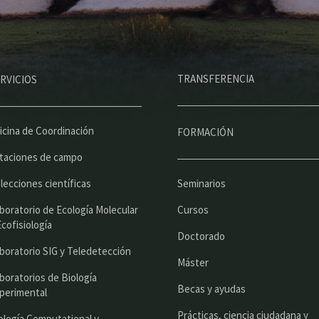
M
TRANSFERENCIA
RVICIOS
e
n
ú
icina de Coordinación
FORMACIÓN
p
taciones de campo
r
lecciones científicas
Seminarios
i
boratorio de Ecología Molecular
Cursos
n
Ecofisiología
Doctorado
c
boratorio SIG y Teledetección
Máster
i
boratorios de Biología
Becas y ayudas
perimental
p
Prácticas, ciencia ciudadana y
ología Computational y