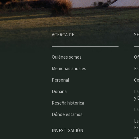
ACERCA DE
SE
Quiénes somos
Of
Memorias anuales
Es
Personal
Co
Doñana
La
y 
Reseña histórica
La
Dónde estamos
La
Ex
INVESTIGACIÓN
Bi