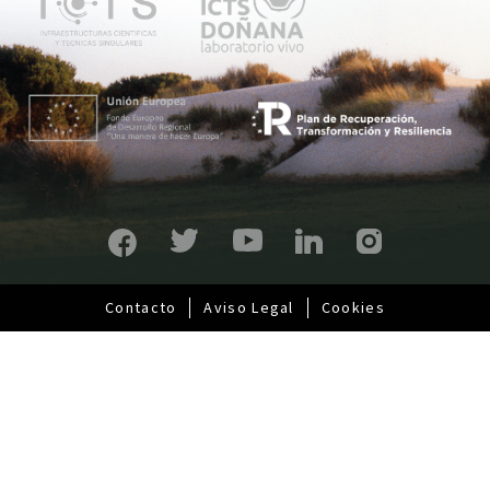
p
r
i
n
c
i
p
a
l
Contacto
Aviso Legal
Cookies
Pie
de
página