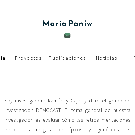
c
i
María
Paniw
p
a
l
ia
Proyectos
Publicaciones
Noticias
Soy investigadora Ramón y Cajal y dirijo el grupo de
investigación DEMOCAST. El tema general de nuestra
investigación es evaluar cómo las retroalimentaciones
entre los rasgos fenotípicos y genéticos, el