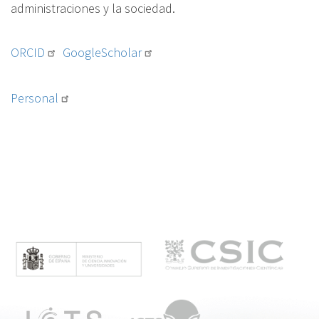
administraciones y la sociedad.
ORCID
GoogleScholar
Personal
M
e
n
ú