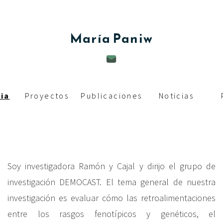
c
i
María
Paniw
p
a
l
ia
Proyectos
Publicaciones
Noticias
Soy investigadora Ramón y Cajal y dirijo el grupo de
investigación DEMOCAST. El tema general de nuestra
investigación es evaluar cómo las retroalimentaciones
entre los rasgos fenotípicos y genéticos, el