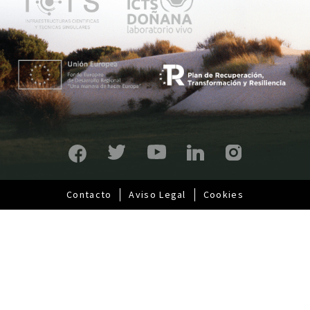
p
r
i
n
c
i
p
a
l
Contacto
Aviso Legal
Cookies
Pie
de
página