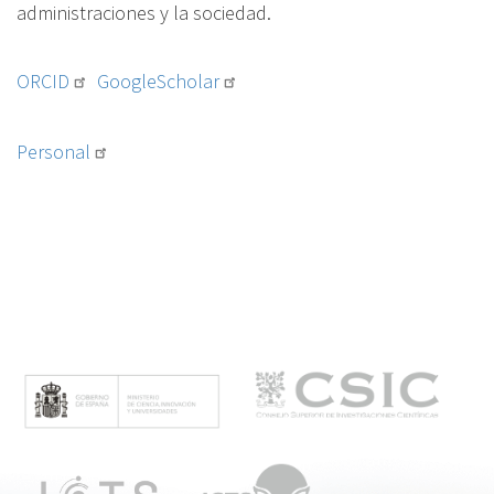
administraciones y la sociedad.
ORCID
GoogleScholar
Personal
M
e
n
ú