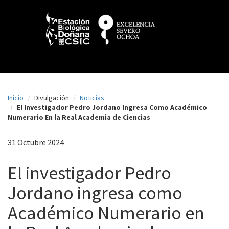
N
Pasar
al
a
contenido
principal
v
e
g
a
Inicio
Divulgación
Noticias
c
El Investigador Pedro Jordano Ingresa Como Académico
Numerario En la Real Academia de Ciencias
i
ó
31 Octubre 2024
n
El investigador Pedro
p
Jordano ingresa como
r
i
Académico Numerario en
n