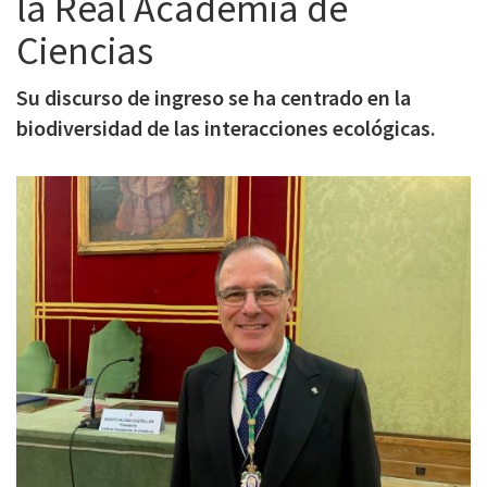
la Real Academia de
c
Ciencias
i
p
Su discurso de ingreso se ha centrado en la
biodiversidad de las interacciones ecológicas.
a
l