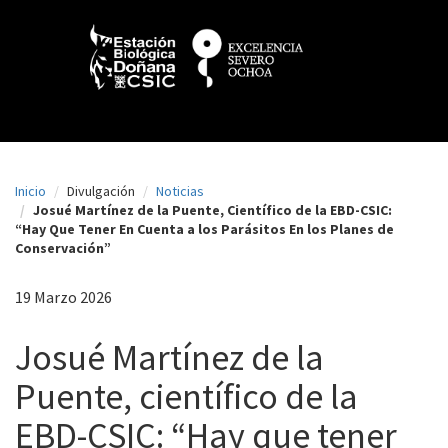
N
Pasar
al
a
contenido
principal
v
e
g
a
Inicio
Divulgación
Noticias
c
Josué Martínez de la Puente, Científico de la EBD-CSIC:
“Hay Que Tener En Cuenta a los Parásitos En los Planes de
i
Conservación”
ó
19 Marzo 2026
n
p
Josué Martínez de la
r
Puente, científico de la
i
EBD-CSIC: “Hay que tener
n