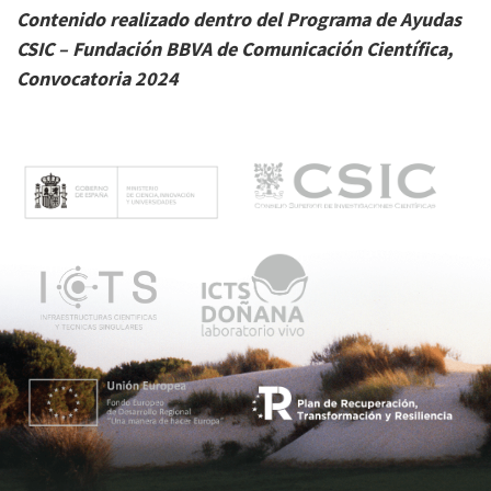
Contenido realizado dentro del Programa de Ayudas
CSIC – Fundación BBVA de Comunicación Científica,
Convocatoria 2024
M
e
n
ú
p
r
i
n
c
i