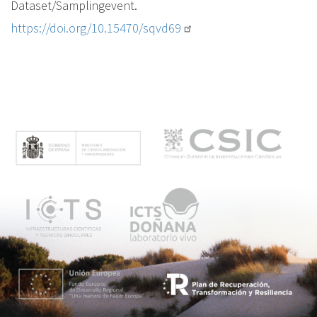
Dataset/Samplingevent.
https://doi.org/10.15470/sqvd69
M
e
n
ú
p
r
i
n
c