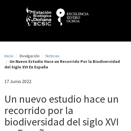
N
Pasar
al
a
contenido
principal
v
e
g
a
Inicio
Divulgación
Noticias
c
Un Nuevo Estudio Hace un Recorrido Por la Biodiversidad
del Siglo XVI En España
i
ó
17 Junio 2022
n
Un nuevo estudio hace un
p
recorrido por la
r
i
biodiversidad del siglo XVI
n