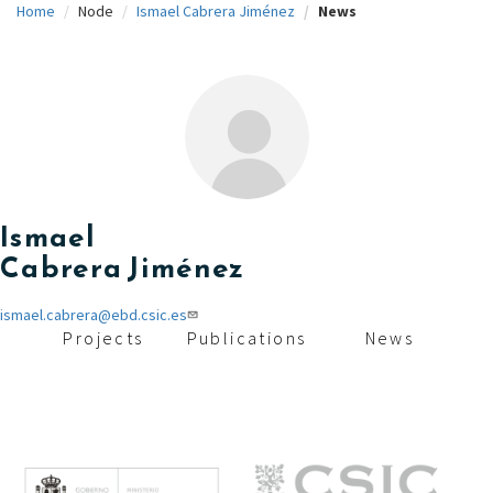
Home
Node
Ismael Cabrera Jiménez
News
c
i
p
a
l
Ismael
Cabrera Jiménez
ismael.cabrera@ebd.csic.es
Projects
Publications
News
M
e