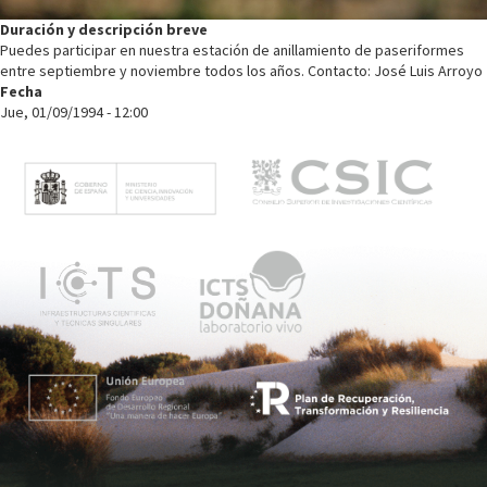
Duración y descripción breve
Puedes participar en nuestra estación de anillamiento de paseriformes
entre septiembre y noviembre todos los años. Contacto: José Luis Arroyo
Fecha
Jue, 01/09/1994 - 12:00
M
e
n
ú
p
r
i
n
c
i