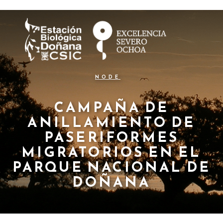
N
Pasar
al
a
contenido
principal
v
e
g
NODE
a
c
CAMPAÑA DE
ANILLAMIENTO DE
i
PASERIFORMES
ó
MIGRATORIOS EN EL
n
PARQUE NACIONAL DE
p
DOÑANA
r
i
n