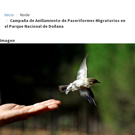
c
Inicio
Node
i
Campaña de Anillamiento de Paseriformes Migratorios en
p
el Parque Nacional de Doñana
a
Imagen
l
I
m
a
g
e