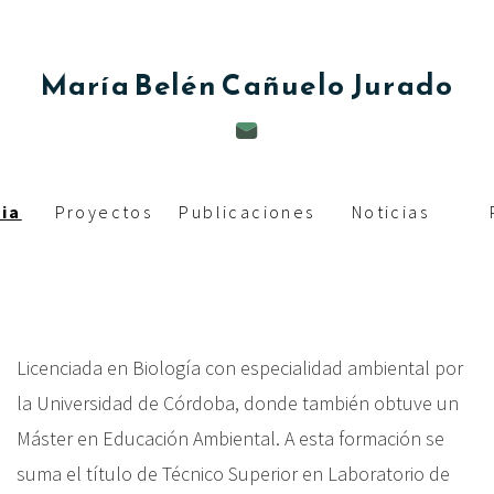
c
i
María Belén
Cañuelo Jurado
p
a
l
ia
Proyectos
Publicaciones
Noticias
Licenciada en Biología con especialidad ambiental por
la Universidad de Córdoba, donde también obtuve un
Máster en Educación Ambiental. A esta formación se
suma el título de Técnico Superior en Laboratorio de