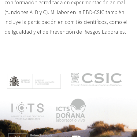
con formación acreditada en experimentación animal
(funciones A, B y C). Mi labor en la EBD-CSIC también
incluye la participación en comités científicos, como el
de Igualdad y el de Prevención de Riesgos Laborales.
M
e
n
ú
p
r
i