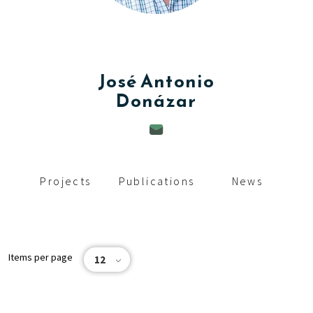
c
i
p
José Antonio
a
Donázar
l
Projects
Publications
News
Items per page
12