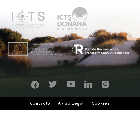
ú
p
r
i
n
c
i
p
a
l
Contacto
Aviso Legal
Cookies
Pie
de
página