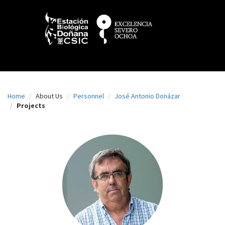
N
Skip
to
a
main
content
v
e
g
a
Home
About Us
Personnel
José Antonio Donázar
c
Projects
i
ó
n
p
r
i
n