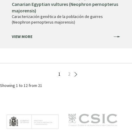
Canarian Egyptian vultures (Neophron pernopterus
majorensis)
Caracterización genética de la población de guirres
(Neophron pernopterus majorensis)
VIEW MORE
Pagination
Current
1
Page
2
page
Showing
1 to 12
from 21
M
e
n