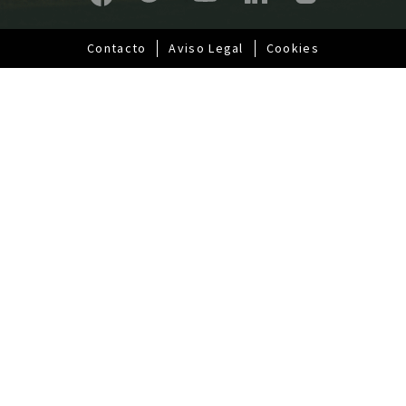
a
l
Contacto
Aviso Legal
Cookies
Pie
de
página