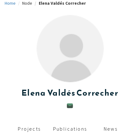
Home
Node
Elena Valdés Correcher
c
i
p
a
l
Elena
Valdés Correcher
Projects
Publications
News