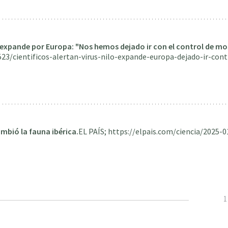
 se expande por Europa: "Nos hemos dejado ir con el control de mo
523/cientificos-alertan-virus-nilo-expande-europa-dejado-ir-c
ambió la fauna ibérica.
EL PAÍS; https://elpais.com/ciencia/2025-0
P
1