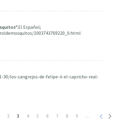
squitos".
El Español;
ontroldemosquitos/1003743769220_0.html
1-30/los-cangrejos-de-felipe-ii-el-capricho-real-
age
Page
2
Página
3
Page
4
Page
5
Page
6
Page
7
Page
8
Page
9
…
actual