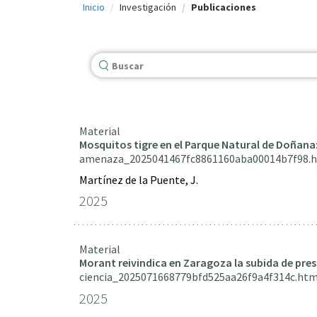
Inicio
Investigación
Publicaciones
c
i
p
a
l
Material
Mosquitos tigre en el Parque Natural de Doñana
amenaza_2025041467fc8861160aba00014b7f98.
Martínez de la Puente, J.
2025
Material
Morant reivindica en Zaragoza la subida de pres
ciencia_2025071668779bfd525aa26f9a4f314c.htm
2025