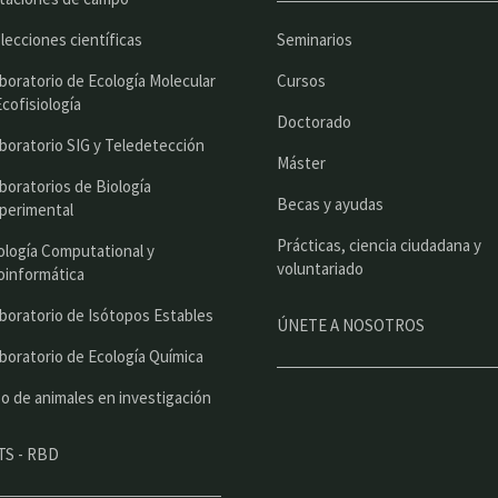
r
lecciones científicas
Seminarios
i
boratorio de Ecología Molecular
Cursos
n
Ecofisiología
Doctorado
c
boratorio SIG y Teledetección
Máster
i
boratorios de Biología
Becas y ayudas
perimental
p
Prácticas, ciencia ciudadana y
a
ología Computational y
voluntariado
oinformática
l
boratorio de Isótopos Estables
ÚNETE A NOSOTROS
boratorio de Ecología Química
o de animales en investigación
TS - RBD