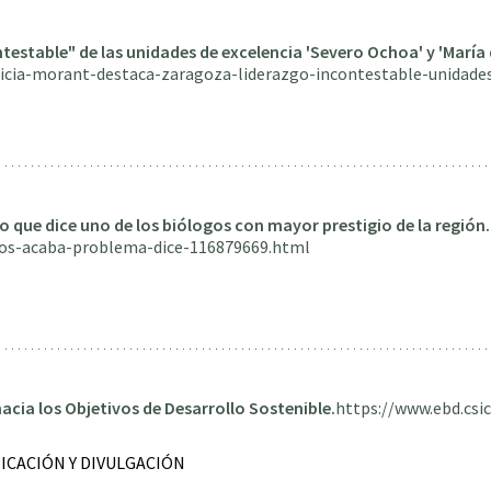
estable" de las unidades de excelencia 'Severo Ochoa' y 'María
icia-morant-destaca-zaragoza-liderazgo-incontestable-unidade
o que dice uno de los biólogos con mayor prestigio de la región.
bos-acaba-problema-dice-116879669.html
acia los Objetivos de Desarrollo Sostenible.
https://www.ebd.csi
ICACIÓN Y DIVULGACIÓN