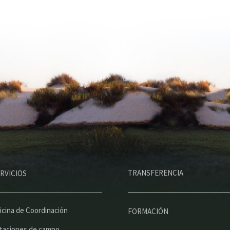
M
TRANSFERENCIA
RVICIOS
e
n
ú
icina de Coordinación
FORMACIÓN
p
taciones de campo